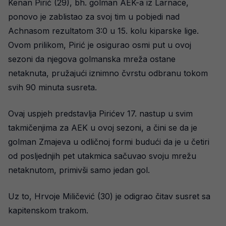
Kenan Pirić (29), bh. golman AEK-a iz Larnace,
ponovo je zablistao za svoj tim u pobjedi nad
Achnasom rezultatom 3:0 u 15. kolu kiparske lige.
Ovom prilikom, Pirić je osigurao osmi put u ovoj
sezoni da njegova golmanska mreža ostane
netaknuta, pružajući iznimno čvrstu odbranu tokom
svih 90 minuta susreta.
Ovaj uspjeh predstavlja Pirićev 17. nastup u svim
takmičenjima za AEK u ovoj sezoni, a čini se da je
golman Zmajeva u odličnoj formi budući da je u četiri
od posljednjih pet utakmica sačuvao svoju mrežu
netaknutom, primivši samo jedan gol.
Uz to, Hrvoje Miličević (30) je odigrao čitav susret sa
kapitenskom trakom.