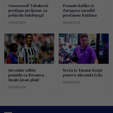
Goooooool! Tabaković
Poznato koliko će
postigao prvijenac za
Zaragoza zaraditi
pobjedu Salzburga!
prodajom Baždara
06/08/2026
06/08/2026
Juventus odbio
Sreća je Emanu Košpi
ponudu za Bosanca,
ponovo okrenula leđa
imaju jasan plan!
06/08/2026
06/08/2026