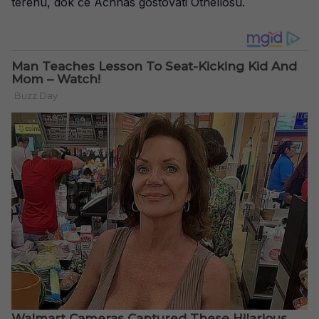
terenu, dok će Achnas gostovati Othellosu.