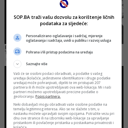
SOP.BA traži vašu dozvolu za korištenje ličnih
podataka za sljedeće:
Personalizirano oglašavanje i sadržaj, mjerenje
oglašavanja i sadržaja, uvidi u publiku i razvoj usluga
Pohrana i/ili pristup podacima na uređaju
Saznajte više
Vaši će se osobni podaci obrađivati, a podatke s vašeg
uređaja (kolačiće, jedinstvene identifikatore i druge podatke
uređaja) može pohranjivati, dijeliti te im pristupati 207
partnera ili ih može upotrebljavati ova web-lokacija. Mi i naši
partneri možemo upotrebljavati precizne podatke o
geolociranju.
Popis partnera.
Neki dobavljači mogu obrađivati vaše osobne podatke na
temelju legitimnog interesa. Ako se ne slažete s tim, u
nastavku možete upravljati svojim opcijama. Potražite vezu pri
dnu ove stranice ili na izborniku web-lokacije za upravljanje
pristankom ili povlačenje pristanka u postavkama privatnosti i
kolačića.