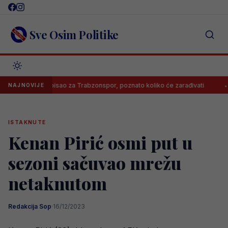
Skip
to
content
Sve Osim Politike
Salah potpisao za Trabzonspor, poznato koliko će zarađivati
Pozna
NAJNOVIJE
ISTAKNUTE
Kenan Pirić osmi put u
sezoni sačuvao mrežu
netaknutom
Redakcija Sop
·
16/12/2023