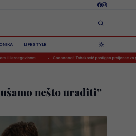
ONIKA
LIFESTYLE
inom
Goooooool! Tabaković postigao prvijenac za pobjedu Salzbur
kušamo nešto uraditi”