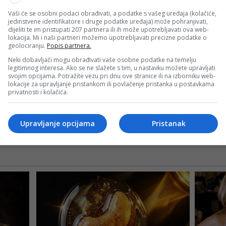
Vaši će se osobni podaci obrađivati, a podatke s vašeg uređaja (kolačiće,
jedinstvene identifikatore i druge podatke uređaja) može pohranjivati,
dijeliti te im pristupati 207 partnera ili ih može upotrebljavati ova web-
lokacija. Mi i naši partneri možemo upotrebljavati precizne podatke o
geolociranju.
Popis partnera.
Neki dobavljači mogu obrađivati vaše osobne podatke na temelju
legitimnog interesa. Ako se ne slažete s tim, u nastavku možete upravljati
svojim opcijama. Potražite vezu pri dnu ove stranice ili na izborniku web-
tigli su Edin Džeko, Esmir Bajraktarević i Haris Tabaković
lokacije za upravljanje pristankom ili povlačenje pristanka u postavkama
tacija preokrenula rezultat i preuzela kontrolu nad utakmi
privatnosti i kolačića.
st i novu generaciju igrača koja bez straha preuzima odgov
Upravljanje opcijama
Pristanak