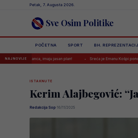
Skip
Petak, 7. Augusta 2026.
to
content
Sve Osim Politike
POČETNA
SPORT
BH. REPREZENTACI
anca, imaju jasan plan!
Sreća je Emanu Košpi ponovo okrenula leđ
NAJNOVIJE
ISTAKNUTE
Kerim Alajbegović: “J
Redakcija Sop
·
16/11/2025