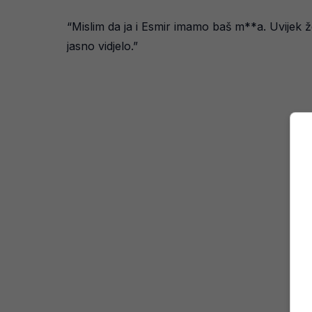
“Mislim da ja i Esmir imamo baš m**a. Uvijek že
jasno vidjelo.”