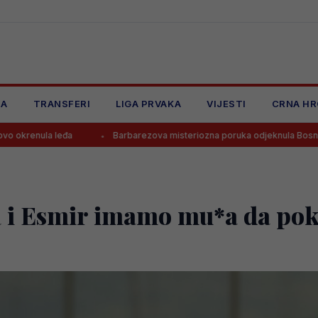
JA
TRANSFERI
LIGA PRVAKA
VIJESTI
CRNA HR
a
Barbarezova misteriozna poruka odjeknula Bosnom i Hercegov
a i Esmir imamo mu*a da po