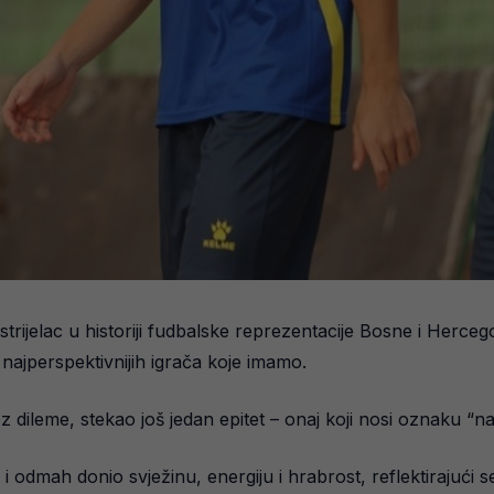
trijelac u historiji fudbalske reprezentacije Bosne i Herce
najperspektivnijih igrača koje imamo.
z dileme, stekao još jedan epitet – onaj koji nosi oznaku “n
dmah donio svježinu, energiju i hrabrost, reflektirajući se 