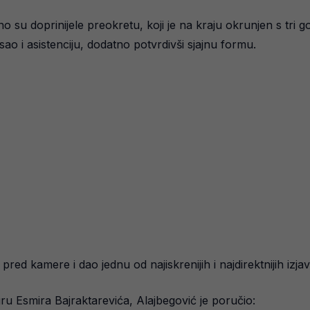
o su doprinijele preokretu, koji je na kraju okrunjen s tri 
sao i asistenciju, dodatno potvrdivši sjajnu formu.
red kamere i dao jednu od najiskrenijih i najdirektnijih izj
ru Esmira Bajraktarevića, Alajbegović je poručio: