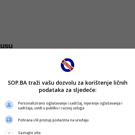
kusu
begović direktno izdvojio četiri kluba koja posebno cijeni. 
ćim evropskim klubovima i sredinama u kojima bi volio nast
SOP.BA traži vašu dozvolu za korištenje ličnih
tara na Apeninima. Italijanski mediji već analiziraju koji 
podataka za sljedeće:
oji navodno za transfer traži oko 20 miliona eura.
Personalizirano oglašavanje i sadržaj, mjerenje oglašavanja i
sadržaja, uvidi u publiku i razvoj usluga
 kao klub koji ozbiljno ulaže u mlade i perspektivne fudbal
avu. Juventus već duže vrijeme prati tržište mladih talena
Pohrana i/ili pristup podacima na uređaju
Saznajte više