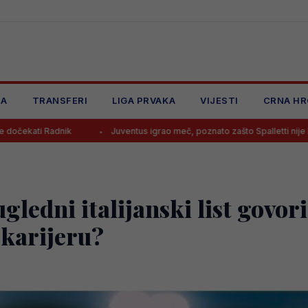
JA
TRANSFERI
LIGA PRVAKA
VIJESTI
CRNA HR
k
Juventus igrao meč, poznato zašto Spalletti nije koristio Alajbego
gledni italijanski list govor
 karijeru?