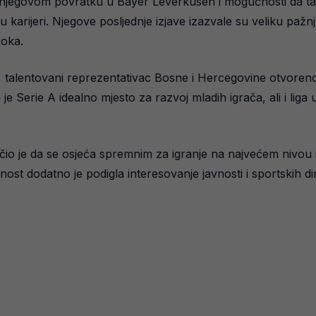
njegovom povratku u Bayer Leverkusen i mogućnosti da tamo 
arijeri. Njegove posljednje izjave izazvale su veliku pažnju
roka.
rt, talentovani reprezentativac Bosne i Hercegovine otvoren
je Serie A idealno mjesto za razvoj mladih igrača, ali i liga
ručio je da se osjeća spremnim za igranje na najvećem nivou
 dodatno je podigla interesovanje javnosti i sportskih dire