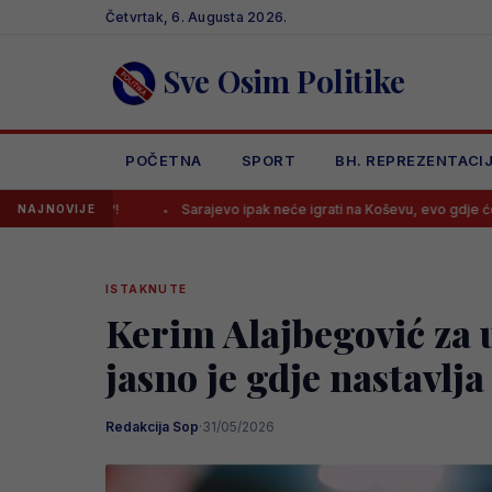
Skip
Četvrtak, 6. Augusta 2026.
to
content
Sve Osim Politike
POČETNA
SPORT
BH. REPREZENTACI
!
Sarajevo ipak neće igrati na Koševu, evo gdje će dočekati Radni
NAJNOVIJE
ISTAKNUTE
Kerim Alajbegović za u
jasno je gdje nastavlja
Redakcija Sop
·
31/05/2026