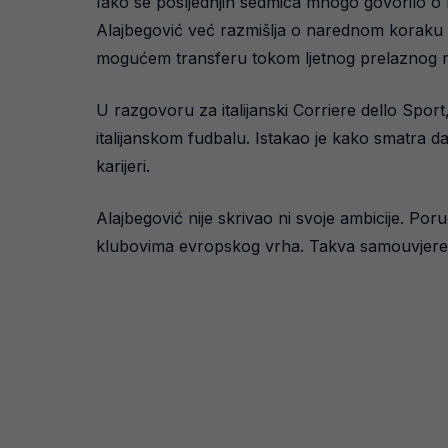
Iako se posljednjih sedmica mnogo govorilo o 
Alajbegović već razmišlja o narednom koraku u k
mogućem transferu tokom ljetnog prelaznog 
U razgovoru za italijanski Corriere dello Spo
italijanskom fudbalu. Istakao je kako smatra da 
karijeri.
Alajbegović nije skrivao ni svoje ambicije. Po
klubovima evropskog vrha. Takva samouvjerenost