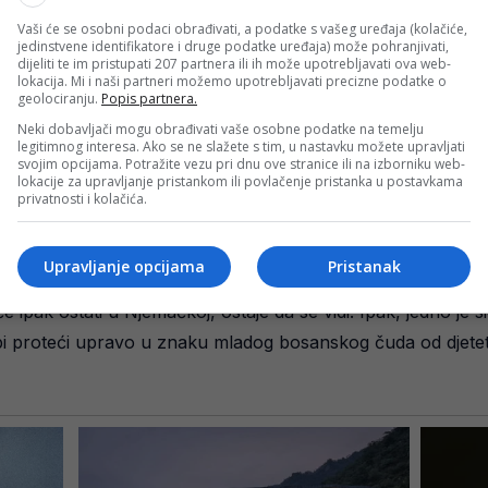
Vaši će se osobni podaci obrađivati, a podatke s vašeg uređaja (kolačiće,
i ljeto
jedinstvene identifikatore i druge podatke uređaja) može pohranjivati,
dijeliti te im pristupati 207 partnera ili ih može upotrebljavati ova web-
lokacija. Mi i naši partneri možemo upotrebljavati precizne podatke o
geolociranju.
Popis partnera.
a će naredne sedmice biti veoma zanimljive kada je riječ o 
Neki dobavljači mogu obrađivati vaše osobne podatke na temelju
 utakmicu, a interes velikih klubova dodatno potvrđuje koli
legitimnog interesa. Ako se ne slažete s tim, u nastavku možete upravljati
svojim opcijama. Potražite vezu pri dnu ove stranice ili na izborniku web-
lokacije za upravljanje pristankom ili povlačenje pristanka u postavkama
o jedan ovako mlad igrač već privlači pažnju najvećih evro
privatnosti i kolačića.
zbacio posljednjih godina, a njegov naredni transfer mogao bi
Upravljanje opcijama
Pristanak
i će ipak ostati u Njemačkoj, ostaje da se vidi. Ipak, jedno je s
i proteći upravo u znaku mladog bosanskog čuda od djetet