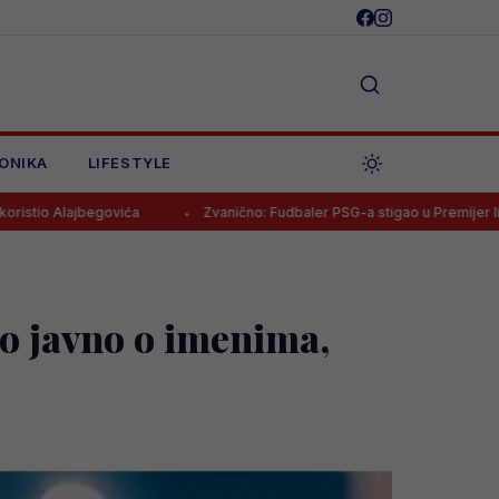
ONIKA
LIFESTYLE
vića
Zvanično: Fudbaler PSG-a stigao u Premijer ligu BiH!
io javno o imenima,