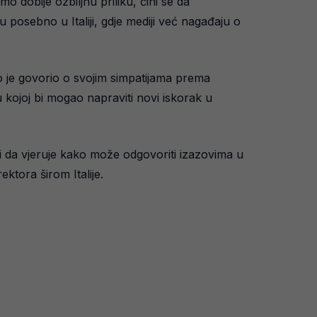
dobije ozbiljnu priliku, čini se da
 posebno u Italiji, gdje mediji već nagađaju o
o je govorio o svojim simpatijama prema
 u kojoj bi mogao napraviti novi iskorak u
 i da vjeruje kako može odgovoriti izazovima u
ktora širom Italije.