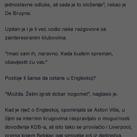
jednostavne odluke, ali sada je to složenije”, rekao je
De Bruyne.
Upitan je i je li već vodio neke razgovore sa
zainteresiranim klubovima.
“Imao sam ih, naravno. Kada budem spreman,
obavijestit ću vas.”
Postoje li šanse da ostane u Engleskoj?
“Možda. Želim igrati dobar nogomet”, naglasio je.
Kad je riječ o Engleskoj, spominjala se Aston Villa, u
čijim se internim krugovima raspravljalo o mogućnosti
dovođenja KDB-a, ali isto tako se provlačio i Liverpool,
prema kojem Belgijac gaji simpatije još iz djetinjstva.