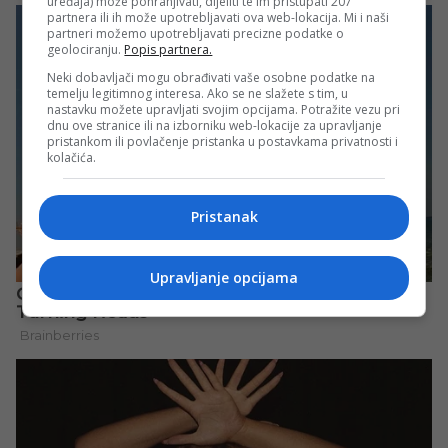
uređaja) može pohranjivati, dijeliti te im pristupati 207
partnera ili ih može upotrebljavati ova web-lokacija. Mi i naši
partneri možemo upotrebljavati precizne podatke o
geolociranju.
Popis partnera.
Neki dobavljači mogu obrađivati vaše osobne podatke na
temelju legitimnog interesa. Ako se ne slažete s tim, u
nastavku možete upravljati svojim opcijama. Potražite vezu pri
dnu ove stranice ili na izborniku web-lokacije za upravljanje
pristankom ili povlačenje pristanka u postavkama privatnosti i
kolačića.
Pristanak
Upravljanje opcijama