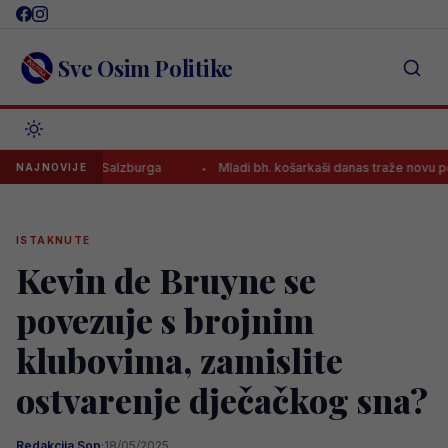
Skip
to
content
Sve Osim Politike
 u dresu Salzburga
Mladi bh. košarkaši danas traže novu pobjedu 
NAJNOVIJE
ISTAKNUTE
Kevin de Bruyne se
povezuje s brojnim
klubovima, zamislite
ostvarenje dječačkog sna?
Redakcija Sop
·
18/05/2025