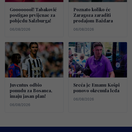
Goooooool! Tabaković
Poznato koliko će
postigao prvijenac za
Zaragoza zaraditi
pobjedu Salzburga!
prodajom Baždara
06/08/2026
06/08/2026
Juventus odbio
Sreća je Emanu Košpi
ponudu za Bosanca,
ponovo okrenula leđa
imaju jasan plan!
06/08/2026
06/08/2026