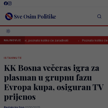
Skip
to
content
Sve Osim Politike
abzonspor, poznato koliko će zarađivati
Poznato koliko će Zaragoz
NAJNOVIJE
ISTAKNUTE
KK Bosna večeras igra za
plasman u grupnu fazu
Evropa kupa, osiguran TV
prijenos
Redakcija Sop
·
01/10/2025