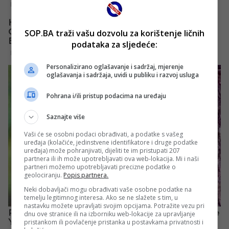
SOP.BA traži vašu dozvolu za korištenje ličnih
podataka za sljedeće:
Personalizirano oglašavanje i sadržaj, mjerenje
oglašavanja i sadržaja, uvidi u publiku i razvoj usluga
Pohrana i/ili pristup podacima na uređaju
Saznajte više
Vaši će se osobni podaci obrađivati, a podatke s vašeg
uređaja (kolačiće, jedinstvene identifikatore i druge podatke
uređaja) može pohranjivati, dijeliti te im pristupati 207
partnera ili ih može upotrebljavati ova web-lokacija. Mi i naši
partneri možemo upotrebljavati precizne podatke o
geolociranju.
Popis partnera.
Neki dobavljači mogu obrađivati vaše osobne podatke na
temelju legitimnog interesa. Ako se ne slažete s tim, u
nastavku možete upravljati svojim opcijama. Potražite vezu pri
dnu ove stranice ili na izborniku web-lokacije za upravljanje
pristankom ili povlačenje pristanka u postavkama privatnosti i