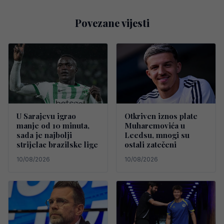
Povezane vijesti
U Sarajevu igrao
Otkriven iznos plate
manje od 10 minuta,
Muharemovića u
sada je najbolji
Leedsu, mnogi su
strijelac brazilske lige
ostali zatečeni
10/08/2026
10/08/2026