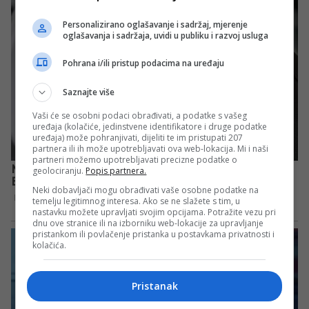
Personalizirano oglašavanje i sadržaj, mjerenje
oglašavanja i sadržaja, uvidi u publiku i razvoj usluga
Pohrana i/ili pristup podacima na uređaju
Saznajte više
Vaši će se osobni podaci obrađivati, a podatke s vašeg
uređaja (kolačiće, jedinstvene identifikatore i druge podatke
uređaja) može pohranjivati, dijeliti te im pristupati 207
partnera ili ih može upotrebljavati ova web-lokacija. Mi i naši
partneri možemo upotrebljavati precizne podatke o
geolociranju.
Popis partnera.
Neki dobavljači mogu obrađivati vaše osobne podatke na
temelju legitimnog interesa. Ako se ne slažete s tim, u
nastavku možete upravljati svojim opcijama. Potražite vezu pri
dnu ove stranice ili na izborniku web-lokacije za upravljanje
pristankom ili povlačenje pristanka u postavkama privatnosti i
kolačića.
Pristanak