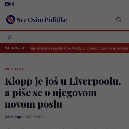
Skip
to
content
Sve Osim Politike
moviću nije smetalo skandiranje Mladiću i prekid utakmice, sretan je: ‘Stare 
NAJNOVIJE
AKTUELNO
Klopp je još u Liverpoolu,
a piše se o njegovom
novom poslu
Haris Kapo
·
06/03/2024