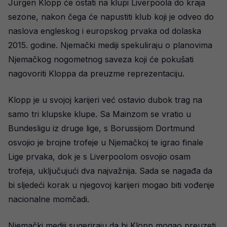
Jürgen Klopp će ostati na klupi Liverpoola do kraja
sezone, nakon čega će napustiti klub koji je odveo do
naslova engleskog i europskog prvaka od dolaska
2015. godine. Njemački mediji spekuliraju o planovima
Njemačkog nogometnog saveza koji će pokušati
nagovoriti Kloppa da preuzme reprezentaciju.
Klopp je u svojoj karijeri već ostavio dubok trag na
samo tri klupske klupe. Sa Mainzom se vratio u
Bundesligu iz druge lige, s Borussijom Dortmund
osvojio je brojne trofeje u Njemačkoj te igrao finale
Lige prvaka, dok je s Liverpoolom osvojio osam
trofeja, uključujući dva najvažnija. Sada se nagađa da
bi sljedeći korak u njegovoj karijeri mogao biti vođenje
nacionalne momčadi.
Njemački mediji sugeriraju da bi Klopp mogao preuzeti