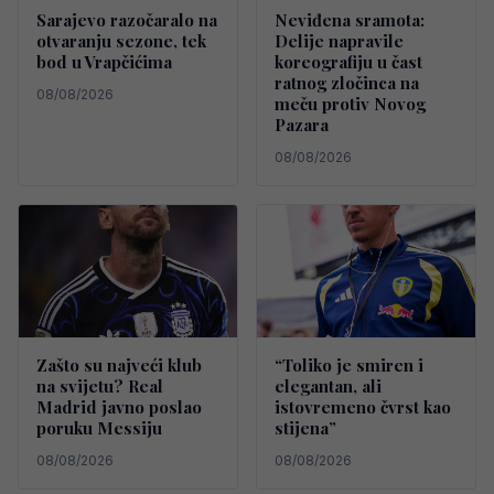
Sarajevo razočaralo na
Neviđena sramota:
otvaranju sezone, tek
Delije napravile
bod u Vrapčićima
koreografiju u čast
ratnog zločinca na
08/08/2026
meču protiv Novog
Pazara
08/08/2026
Zašto su najveći klub
“Toliko je smiren i
na svijetu? Real
elegantan, ali
Madrid javno poslao
istovremeno čvrst kao
poruku Messiju
stijena”
08/08/2026
08/08/2026