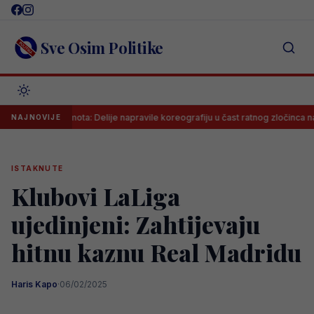
Skip
to
content
Sve Osim Politike
na sramota: Delije napravile koreografiju u čast ratnog zločinca na meču p
NAJNOVIJE
ISTAKNUTE
Klubovi LaLiga
ujedinjeni: Zahtijevaju
hitnu kaznu Real Madridu
Haris Kapo
·
06/02/2025