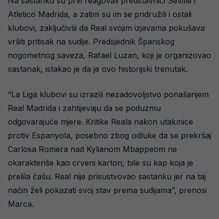
Na sastanku su prvi reagovali predstavnici Seville i
Atletico Madrida, a zatim su im se pridružili i ostali
klubovi, zaključivši da Real svojim izjavama pokušava
vršiti pritisak na sudije. Predsjednik Španskog
nogometnog saveza, Rafael Luzan, koji je organizovao
sastanak, istakao je da je ovo historijski trenutak.
“La Liga klubovi su izrazili nezadovoljstvo ponašanjem
Real Madrida i zahtijevaju da se poduzmu
odgovarajuće mjere. Kritike Reala nakon utakmice
protiv Espanyola, posebno zbog odluke da se prekršaj
Carlosa Romera nad Kylianom Mbappeom ne
okarakteriše kao crveni karton, bile su kap koja je
prelila čašu. Real nije prisustvovao sastanku jer na taj
način želi pokazati svoj stav prema sudijama”, prenosi
Marca.