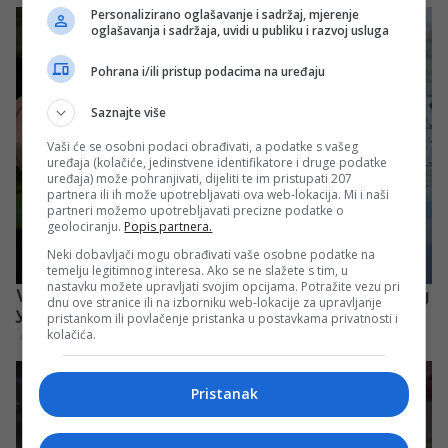
Personalizirano oglašavanje i sadržaj, mjerenje
oglašavanja i sadržaja, uvidi u publiku i razvoj usluga
Pohrana i/ili pristup podacima na uređaju
Saznajte više
Vaši će se osobni podaci obrađivati, a podatke s vašeg
uređaja (kolačiće, jedinstvene identifikatore i druge podatke
uređaja) može pohranjivati, dijeliti te im pristupati 207
partnera ili ih može upotrebljavati ova web-lokacija. Mi i naši
partneri možemo upotrebljavati precizne podatke o
geolociranju.
Popis partnera.
Neki dobavljači mogu obrađivati vaše osobne podatke na
temelju legitimnog interesa. Ako se ne slažete s tim, u
nastavku možete upravljati svojim opcijama. Potražite vezu pri
dnu ove stranice ili na izborniku web-lokacije za upravljanje
pristankom ili povlačenje pristanka u postavkama privatnosti i
kolačića.
Pristanak