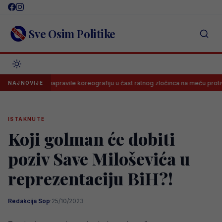
Skip
to
content
Sve Osim Politike
 Delije napravile koreografiju u čast ratnog zločinca na meču protiv Novog
NAJNOVIJE
ISTAKNUTE
Koji golman će dobiti
poziv Save Miloševića u
reprezentaciju BiH?!
Redakcija Sop
·
25/10/2023