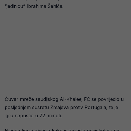
“jedinicu” Ibrahima Šehića.
Čuvar mreže saudijskog Al-Khaleej FC se povrijedio u
posljednjem susretu Zmajeva protiv Portugala, te je
igru napustio u 72. minuti.
Njegov tim je objavio kako je zaradio posjekotinu na