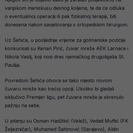
vanjskom meniskusu desnog koljena, te da će odluka
o eventualnoj operaciji ili pak fizikalnoj terapiji, biti
donesena nakon savjetovanja s ortopedskim hirurgom.
Uz Šehića, u posljednje vrijeme za golmanske pozicije
konkurisali su Kenan Pirić, čuvar mreže AEK Larnace i
Nikola Vasilj, koji nosi dres njemačkog drugoligaša St.
Paulija.
Povredom Šehića otvora se tako mjesto novom
čuvaru mreže kao trećoj opciji. Ukoliko bi gledali
isključivo Premijer ligu, pet čuvara mreže je skrenulo
pažnju na sebe.
U pitanju su Osman Hadžikić (Velež), Vedad Muftić (FK
Željezničar), Muhamed Šahinović (Sarajevo), Aldin