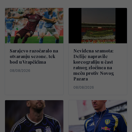
Sarajevo razočaralo na
Neviđena sramota:
otvaranju sezone, tek
Delije napravile
bod u Vrapčićima
koreografiju u čast
ratnog zločinca na
08/08/2026
meču protiv Novog
Pazara
08/08/2026