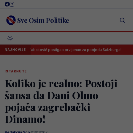
Skip
to
content
Sve Osim Politike
oooool! Tabaković postigao prvijenac za pobjedu Salzburga!
Sala
NAJNOVIJE
ISTAKNUTE
Koliko je realno: Postoji
šansa da Dani Olmo
pojača zagrebački
Dinamo!
Redakcija Sop
·
01/01/2025