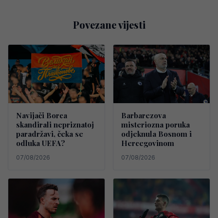
Povezane vijesti
Navijači Borca
Barbarezova
skandirali nepriznatoj
misteriozna poruka
paradržavi, čeka se
odjeknula Bosnom i
odluka UEFA?
Hercegovinom
07/08/2026
07/08/2026