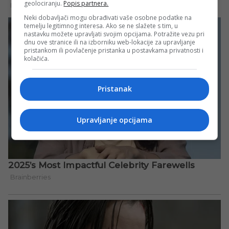
geolociranju.
Popis partnera.
Neki dobavljači mogu obrađivati vaše osobne podatke na
temelju legitimnog interesa. Ako se ne slažete s tim, u
nastavku možete upravljati svojim opcijama. Potražite vezu pri
dnu ove stranice ili na izborniku web-lokacije za upravljanje
pristankom ili povlačenje pristanka u postavkama privatnosti i
kolačića.
Pristanak
Upravljanje opcijama