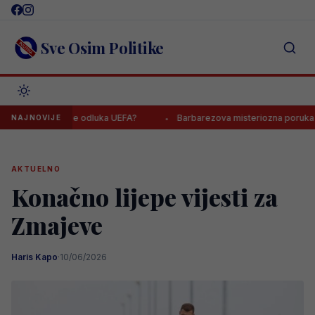
Skip
to
content
Sve Osim Politike
vi, čeka se odluka UEFA?
Barbarezova misteriozna poruka odjeknu
NAJNOVIJE
AKTUELNO
Konačno lijepe vijesti za
Zmajeve
Haris Kapo
·
10/06/2026