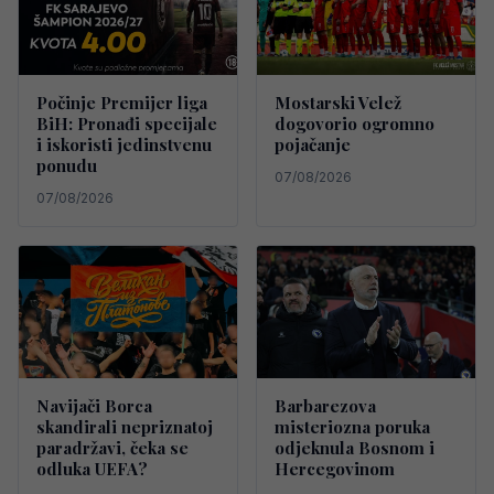
Počinje Premijer liga
Mostarski Velež
BiH: Pronađi specijale
dogovorio ogromno
i iskoristi jedinstvenu
pojačanje
ponudu
07/08/2026
07/08/2026
Navijači Borca
Barbarezova
skandirali nepriznatoj
misteriozna poruka
paradržavi, čeka se
odjeknula Bosnom i
odluka UEFA?
Hercegovinom