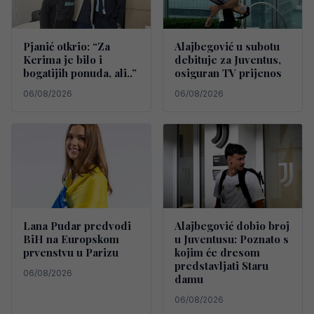
Pjanić otkrio: “Za
Alajbegović u subotu
Kerima je bilo i
debituje za Juventus,
bogatijih ponuda, ali..”
osiguran TV prijenos
06/08/2026
06/08/2026
Lana Pudar predvodi
Alajbegović dobio broj
BiH na Europskom
u Juventusu: Poznato s
prvenstvu u Parizu
kojim će dresom
predstavljati Staru
06/08/2026
damu
06/08/2026