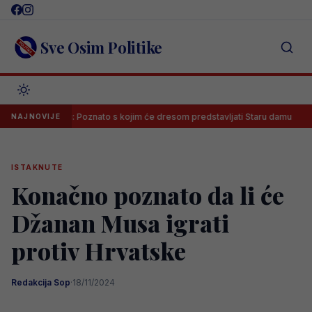
Skip
to
content
Sve Osim Politike
 Juventusu: Poznato s kojim će dresom predstavljati Staru damu
Me
NAJNOVIJE
ISTAKNUTE
Konačno poznato da li će
Džanan Musa igrati
protiv Hrvatske
Redakcija Sop
·
18/11/2024