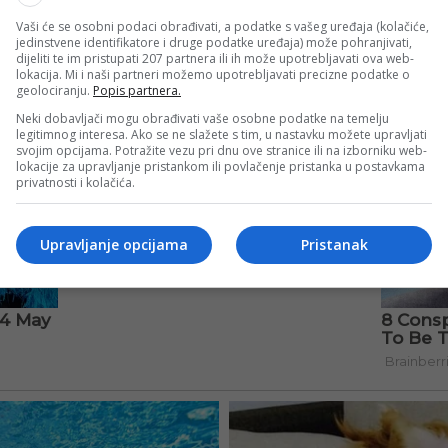
Vaši će se osobni podaci obrađivati, a podatke s vašeg uređaja (kolačiće,
jedinstvene identifikatore i druge podatke uređaja) može pohranjivati,
dijeliti te im pristupati 207 partnera ili ih može upotrebljavati ova web-
lokacija. Mi i naši partneri možemo upotrebljavati precizne podatke o
geolociranju.
Popis partnera.
Neki dobavljači mogu obrađivati vaše osobne podatke na temelju
legitimnog interesa. Ako se ne slažete s tim, u nastavku možete upravljati
svojim opcijama. Potražite vezu pri dnu ove stranice ili na izborniku web-
lokacije za upravljanje pristankom ili povlačenje pristanka u postavkama
privatnosti i kolačića.
Upravljanje opcijama
Pristanak