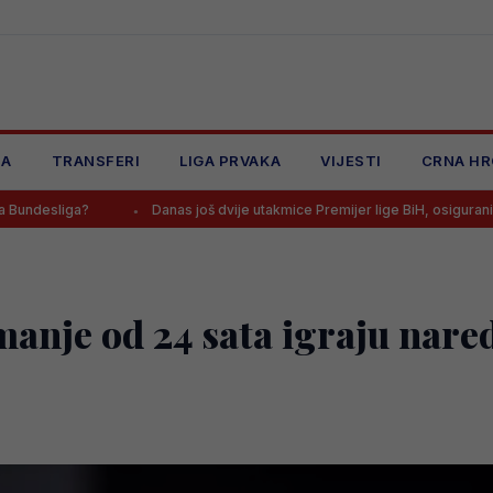
JA
TRANSFERI
LIGA PRVAKA
VIJESTI
CRNA HR
Danas još dvije utakmice Premijer lige BiH, osigurani TV prijenosi
manje od 24 sata igraju nar