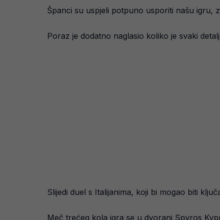
Španci su uspjeli potpuno usporiti našu igru, za
Poraz je dodatno naglasio koliko je svaki deta
Slijedi duel s Italijanima, koji bi mogao biti k
Meč trećeg kola igra se u dvorani Spyros Kypr