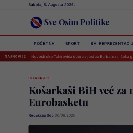
Skip
Subota, 8. Augusta 2026.
to
content
Sve Osim Politike
POČETNA
SPORT
BH. REPREZENTACI
Novosti oko Tahirovića dobra vijest za Barbareza, čeka ga Bundesliga?
NAJNOVIJE
ISTAKNUTE
Košarkaši BiH već za 
Eurobasketu
Redakcija Sop
·
30/08/2025