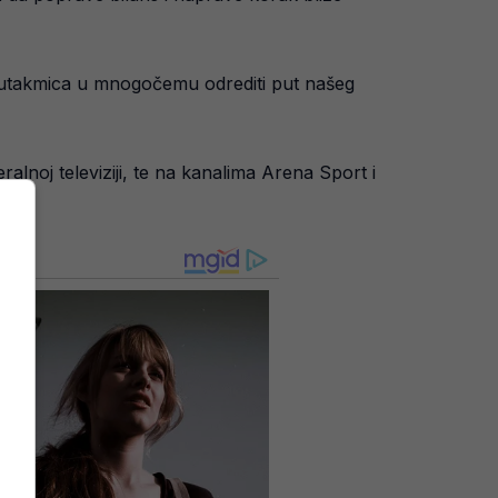
a utakmica u mnogočemu odrediti put našeg
ralnoj televiziji, te na kanalima Arena Sport i