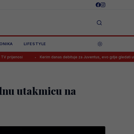
ONIKA
LIFESTYLE
Kerim danas debituje za Juventus, evo gdje gledati utakmicu i kada
ednu utakmicu na