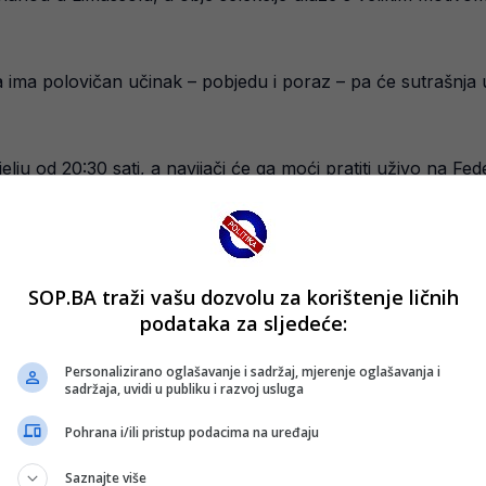
 ima polovičan učinak – pobjedu i poraz – pa će sutrašnj
elju od 20:30 sati, a navijači će ga moći pratiti uživo na Fede
SOP.BA traži vašu dozvolu za korištenje ličnih
podataka za sljedeće:
Personalizirano oglašavanje i sadržaj, mjerenje oglašavanja i
sadržaja, uvidi u publiku i razvoj usluga
Pohrana i/ili pristup podacima na uređaju
Saznajte više