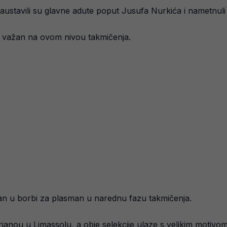
ustavili su glavne adute poput Jusufa Nurkića i nametnuli svo
lj važan na ovom nivou takmičenja.
ljučan u borbi za plasman u narednu fazu takmičenja.
ianou u Limassolu, a obje selekcije ulaze s velikim motivo