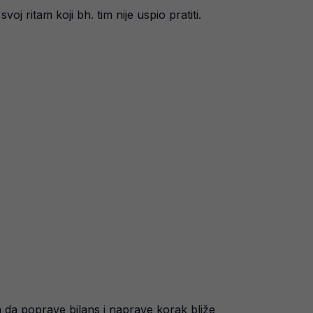
j ritam koji bh. tim nije uspio pratiti.
m da poprave bilans i naprave korak bliže