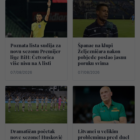
Poznata lista sudija za
Španac na klupi
novu sezonu Premijer
Željezničara nakon
lige BiH: Četvorica
pobjede poslao jasnu
više nisu na A listi
poruku svima
07/08/2026
07/08/2026
Dramatičan početak
Litvanci u velikim
nove sezone! Husković
problemima pred duel