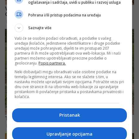
oglašavanja i sadržaja, uvidi u publiku i razvoj usluga
Pohrana i/ili pristup podacima na uređaju
Saznajte više
Vaši će se osobni podaci obrađivati, a podatke s vašeg
uređaja (kolačiće, jedinstvene identifikatore i druge podatke
uređaja) može pohranjivati, dijeliti te im pristupati 207
partnera ili ih može upotrebljavati ova web-lokacija. Mi i naši
partneri možemo upotrebljavati precizne podatke o
geolociranju.
Popis partnera.
Neki dobavljači mogu obrađivati vaše osobne podatke na
temelju legitimnog interesa. Ako se ne slažete s tim, u
nastavku možete upravljati svojim opcijama. Potražite vezu pri
dnu ove stranice ili na izborniku web-lokacije za upravljanje
pristankom ili povlačenje pristanka u postavkama privatnosti i
kolačića.
Pristanak
Upravljanje opcijama