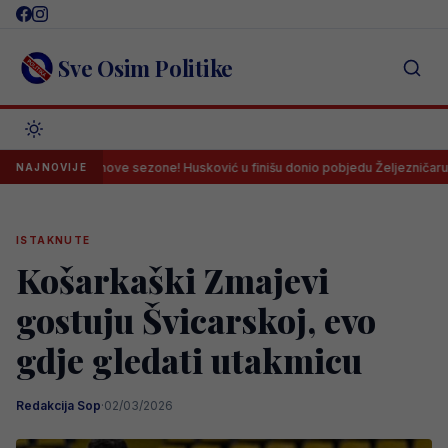
Skip
to
content
Sve Osim Politike
ak nove sezone! Husković u finišu donio pobjedu Željezničaru na Grbavici!
NAJNOVIJE
ISTAKNUTE
Košarkaški Zmajevi
gostuju Švicarskoj, evo
gdje gledati utakmicu
Redakcija Sop
·
02/03/2026