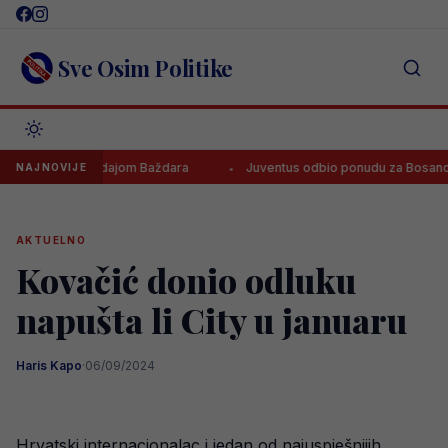
Skip
to
content
Sve Osim Politike
raditi prodajom Baždara
Juventus odbio ponudu za Bosanca, imaju 
NAJNOVIJE
AKTUELNO
Kovačić donio odluku
napušta li City u januaru
Haris Kapo
·
06/09/2024
Hrvatski internacionalac i jedan od najuspješnijih