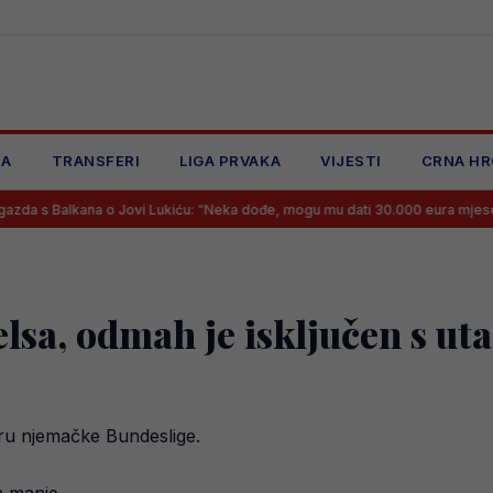
JA
TRANSFERI
LIGA PRVAKA
VIJESTI
CRNA HR
ana o Jovi Lukiću: “Neka dođe, mogu mu dati 30.000 eura mjesečno, više ne
sa, odmah je isključen s u
iru njemačke Bundeslige.