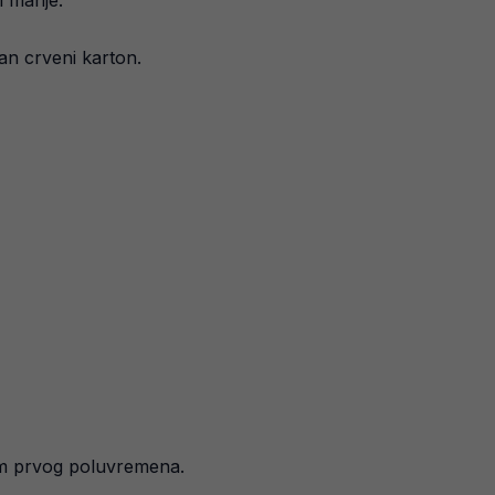
m manje.
an crveni karton.
nom prvog poluvremena.