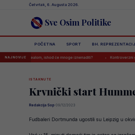
Skip
Četvrtak, 6. Augusta 2026.
to
content
Sve Osim Politike
POČETNA
SPORT
BH. REPREZENTACI
ak s Realom, ishod će mnoge iznenaditi?
Kontroverzni gazda s Balk
NAJNOVIJE
ISTAKNUTE
Krvnički start Hummel
Redakcija Sop
·
09/12/2023
Fudbaleri Dortmunda ugostili su Leipzig u okv