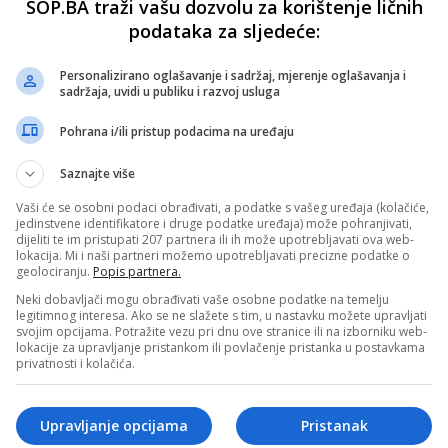
SOP.BA traži vašu dozvolu za korištenje ličnih
podataka za sljedeće:
Personalizirano oglašavanje i sadržaj, mjerenje oglašavanja i
sadržaja, uvidi u publiku i razvoj usluga
Pohrana i/ili pristup podacima na uređaju
Saznajte više
Vaši će se osobni podaci obrađivati, a podatke s vašeg uređaja (kolačiće,
jedinstvene identifikatore i druge podatke uređaja) može pohranjivati,
dijeliti te im pristupati 207 partnera ili ih može upotrebljavati ova web-
lokacija. Mi i naši partneri možemo upotrebljavati precizne podatke o
geolociranju.
Popis partnera.
Neki dobavljači mogu obrađivati vaše osobne podatke na temelju
legitimnog interesa. Ako se ne slažete s tim, u nastavku možete upravljati
svojim opcijama. Potražite vezu pri dnu ove stranice ili na izborniku web-
lokacije za upravljanje pristankom ili povlačenje pristanka u postavkama
privatnosti i kolačića.
Upravljanje opcijama
Pristanak