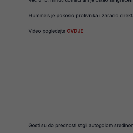
Već u 15. minuti domaći tim je ostao sa igrače
Hummels je pokosio protivnika i zaradio direkt
Video pogledajte
OVDJE
Gosti su do prednosti stigli autogolom sredi