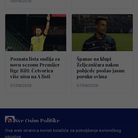
08/08/2026
Poznata lista sudija za
Španac na klupi
novu sezonu Premijer
Željezničara nakon
lige BiH: Četvorica
pobjede poslao jasnu
više nisu na A listi
poruku svima
07/08/2026
07/08/2026
Sve Osim Politike
PRAVILA PRIVATNOSTI
MARKETING
USLOVI KORIŠTENJA
Ova web stranica koristi kolačiće za poboljšanje korisničkog
IMPRESSUM
KONTAKT
iskustva.