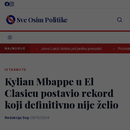
Skip
to
content
Sve Osim Politike
lone!
Jovo Lukić dobio još jednu ponudu!
Poznata lista sud
NAJNOVIJE
ISTAKNUTE
Kylian Mbappe u El
Clasicu postavio rekord
koji definitivno nije želio
Redakcija Sop
·
28/10/2024