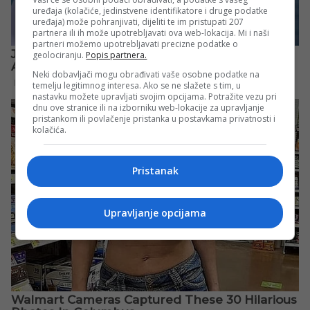
uređaja (kolačiće, jedinstvene identifikatore i druge podatke
uređaja) može pohranjivati, dijeliti te im pristupati 207
partnera ili ih može upotrebljavati ova web-lokacija. Mi i naši
partneri možemo upotrebljavati precizne podatke o
geolociranju.
Popis partnera.
Neki dobavljači mogu obrađivati vaše osobne podatke na
temelju legitimnog interesa. Ako se ne slažete s tim, u
nastavku možete upravljati svojim opcijama. Potražite vezu pri
dnu ove stranice ili na izborniku web-lokacije za upravljanje
pristankom ili povlačenje pristanka u postavkama privatnosti i
kolačića.
Pristanak
Upravljanje opcijama