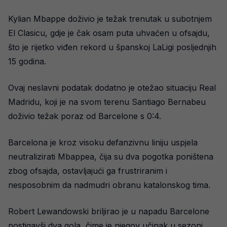
Kylian Mbappe doživio je težak trenutak u subotnjem
El Clasicu, gdje je čak osam puta uhvaćen u ofsajdu,
što je rijetko viđen rekord u španskoj LaLigi posljednjih
15 godina.
Ovaj neslavni podatak dodatno je otežao situaciju Real
Madridu, koji je na svom terenu Santiago Bernabeu
doživio težak poraz od Barcelone s 0:4.
Barcelona je kroz visoku defanzivnu liniju uspjela
neutralizirati Mbappea, čija su dva pogotka poništena
zbog ofsajda, ostavljajući ga frustriranim i
nesposobnim da nadmudri obranu katalonskog tima.
Robert Lewandowski briljirao je u napadu Barcelone
postigavši dva gola, čime je njegov učinak u sezoni