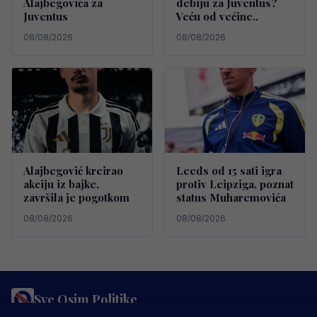
Alajbegovića za
debiju za Juventus?
Juventus
Veću od većine..
08/08/2026
08/08/2026
Alajbegović kreirao
Leeds od 15 sati igra
akciju iz bajke,
protiv Leipziga, poznat
završila je pogotkom
status Muharemovića
08/08/2026
08/08/2026
Sve Osim Politike