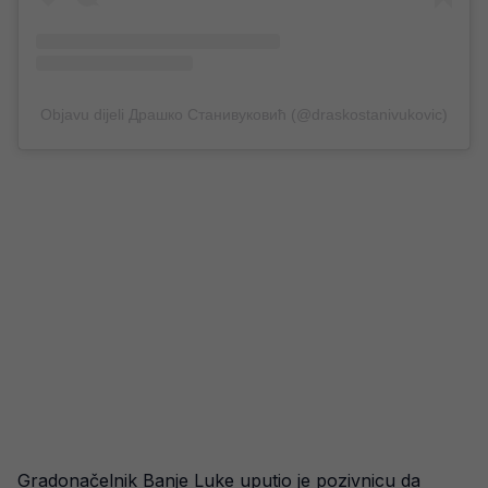
Objavu dijeli Драшко Станивуковић (@draskostanivukovic)
Gradonačelnik Banje Luke uputio je pozivnicu da