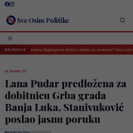
Skip
to
content
Sve Osim Politike
Koju je ocjenu Alajbegović dobio u debiju za Juventus? Veću od većine..
NAJNOVIJE
ISTAKNUTE
Lana Pudar predložena za
dobitnicu Grba grada
Banja Luka, Stanivuković
poslao jasnu poruku
Redakcija Sop
·
22/02/2024