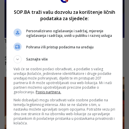
SOP.BA traži vašu dozvolu za korištenje ličnih
podataka za sljedeće:
Personalizirano oglašavanje i sadržaj, mjerenje
oglašavanja i sadržaja, uvidi u publiku i razvoj usluga
Pohrana i/ili pristup podacima na uređaju
Saznajte više
Vaši će se osobni podaci obrađivati, a podatke s vašeg
uređaja (kolačiće, jedinstvene identifikatore i druge podatke
uređaja) može pohranjivati, dijeliti te im pristupati 207
partnera ili ih može upotrebljavati ova web-lokacija. Mi i naši
partneri možemo upotrebljavati precizne podatke o
geolociranju.
Popis partnera.
Neki dobavljači mogu obrađivati vaše osobne podatke na
temelju legitimnog interesa. Ako se ne slažete s tim, u
nastavku možete upravljati svojim opcijama. Potražite vezu pri
dnu ove stranice ili na izborniku web-lokacije za upravljanje
pristankom ili povlačenje pristanka u postavkama privatnosti i
kolačića.