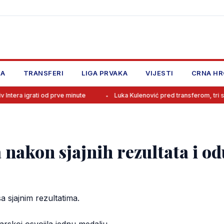
JA
TRANSFERI
LIGA PRVAKA
VIJESTI
CRNA HR
grati od prve minute
Luka Kulenović pred transferom, tri su opcije!
 nakon sjajnih rezultata i o
a sjajnim rezultatima.