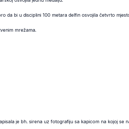
skoj osvojila jednu medalju.
ro da bi u disciplini 100 metara delfin osvojila četvrto mjest
uštvenim mrežama.
sala je bh. sirena uz fotografiju sa kapicom na kojoj se n