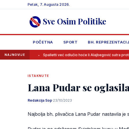
Skip
Petak, 7. Augusta 2026.
to
content
Sve Osim Politike
POČETNA
SPORT
BH. REPREZENTACI
 klubu
Spalletti već odlučio hoće li Alajbegović sutra protiv Intera i
NAJNOVIJE
ISTAKNUTE
Lana Pudar se oglasila
Redakcija Sop
·
23/10/2023
Najbolja bh. plivačica Lana Pudar nastavila je s