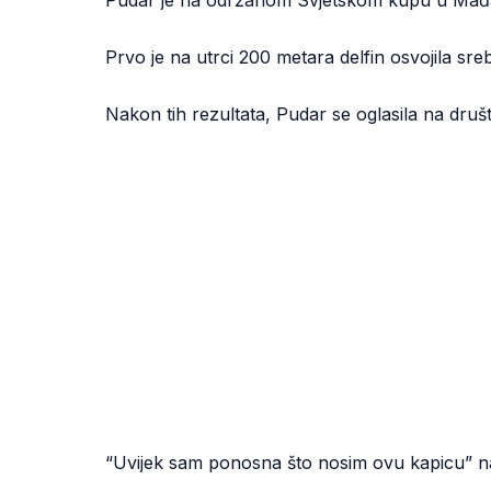
Pudar je na održanom Svjetskom kupu u Mađar
Prvo je na utrci 200 metara delfin osvojila sreb
Nakon tih rezultata, Pudar se oglasila na dr
“Uvijek sam ponosna što nosim ovu kapicu” napi