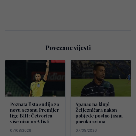
Povezane vijesti
Poznata lista sudija za
Španac na klupi
novu sezonu Premijer
Željezničara nakon
lige BiH: Četvorica
pobjede poslao jasnu
više nisu na A listi
poruku svima
07/08/2026
07/08/2026