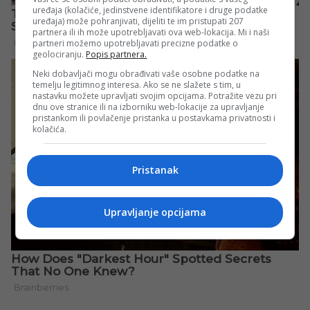
uređaja (kolačiće, jedinstvene identifikatore i druge podatke
uređaja) može pohranjivati, dijeliti te im pristupati 207
partnera ili ih može upotrebljavati ova web-lokacija. Mi i naši
partneri možemo upotrebljavati precizne podatke o
geolociranju.
Popis partnera.
Neki dobavljači mogu obrađivati vaše osobne podatke na
temelju legitimnog interesa. Ako se ne slažete s tim, u
nastavku možete upravljati svojim opcijama. Potražite vezu pri
dnu ove stranice ili na izborniku web-lokacije za upravljanje
pristankom ili povlačenje pristanka u postavkama privatnosti i
kolačića.
Pristanak
Upravljanje opcijama