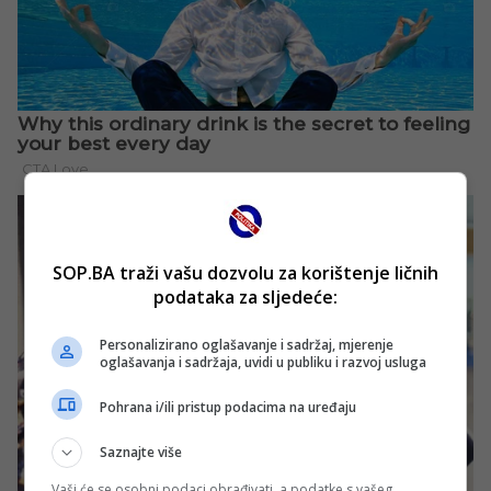
SOP.BA traži vašu dozvolu za korištenje ličnih
podataka za sljedeće:
Personalizirano oglašavanje i sadržaj, mjerenje
oglašavanja i sadržaja, uvidi u publiku i razvoj usluga
Pohrana i/ili pristup podacima na uređaju
Saznajte više
Vaši će se osobni podaci obrađivati, a podatke s vašeg