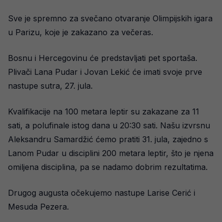
Sve je spremno za svečano otvaranje Olimpijskih igara
u Parizu, koje je zakazano za večeras.
Bosnu i Hercegovinu će predstavljati pet sportaša.
Plivači Lana Pudar i Jovan Lekić će imati svoje prve
nastupe sutra, 27. jula.
Kvalifikacije na 100 metara leptir su zakazane za 11
sati, a polufinale istog dana u 20:30 sati. Našu izvrsnu
Aleksandru Samardžić ćemo pratiti 31. jula, zajedno s
Lanom Pudar u disciplini 200 metara leptir, što je njena
omiljena disciplina, pa se nadamo dobrim rezultatima.
Drugog augusta očekujemo nastupe Larise Cerić i
Mesuda Pezera.