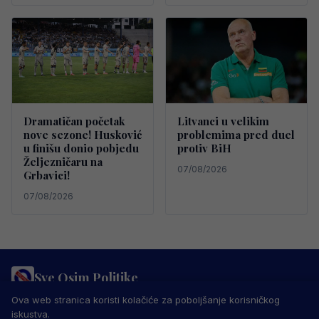
Dramatičan početak
Litvanci u velikim
nove sezone! Husković
problemima pred duel
u finišu donio pobjedu
protiv BiH
Željezničaru na
07/08/2026
Grbavici!
07/08/2026
Sve Osim Politike
PRAVILA PRIVATNOSTI
MARKETING
USLOVI KORIŠTENJA
Ova web stranica koristi kolačiće za poboljšanje korisničkog
IMPRESSUM
KONTAKT
iskustva.