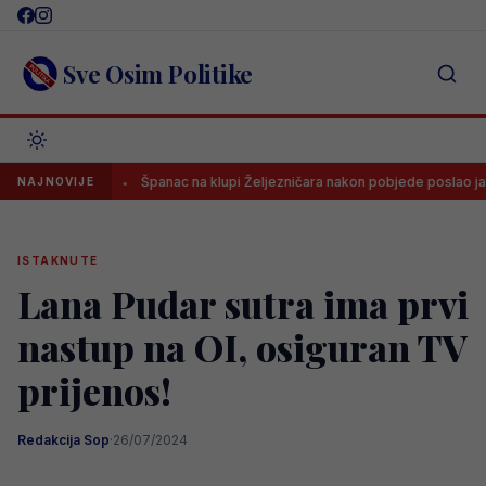
Skip
to
content
Sve Osim Politike
ti
Španac na klupi Željezničara nakon pobjede poslao jasnu poruk
NAJNOVIJE
ISTAKNUTE
Lana Pudar sutra ima prvi
nastup na OI, osiguran TV
prijenos!
Redakcija Sop
·
26/07/2024