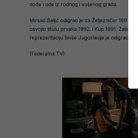
dođe i ode iz rodnog i voljenog grada.
Mirsad Baljić odigrao je za Željezničar 189 pr
osvojio titulu prvaka 1992. i Kup 1991. Zatim je
reprezentaciju bivše Jugoslavije je odigrao 29
(Federalna TV)