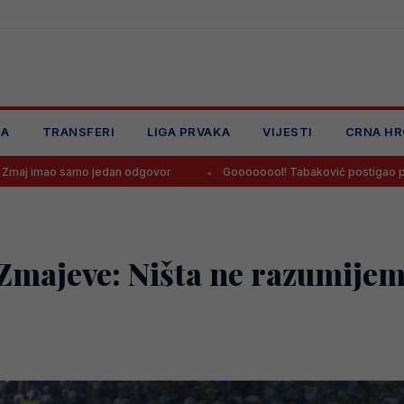
JA
TRANSFERI
LIGA PRVAKA
VIJESTI
CRNA HR
edan odgovor
Goooooool! Tabaković postigao prvijenac za pobjedu
majeve: Ništa ne razumijem u