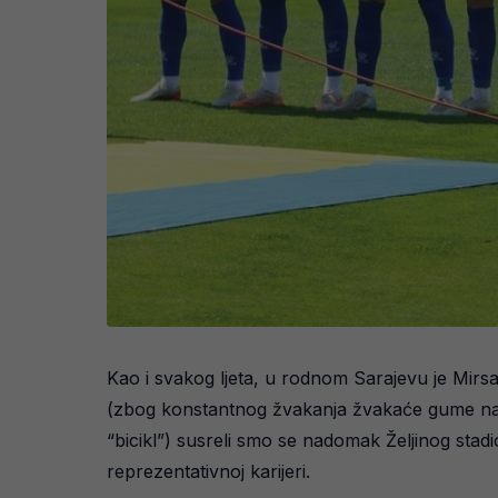
Kao i svakog ljeta, u rodnom Sarajevu je Mirs
(zbog konstantnog žvakanja žvakaće gume na uta
“bicikl”) susreli smo se nadomak Željinog sta
reprezentativnoj karijeri.