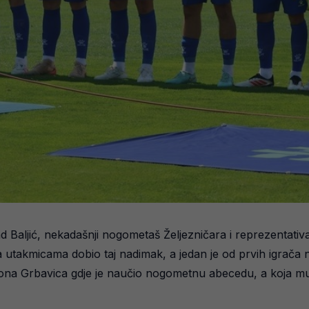
ad Baljić, nekadašnji nogometaš Željezničara i reprezentati
kmicama dobio taj nadimak, a jedan je od prvih igrača na sv
diona Grbavica gdje je naučio nogometnu abecedu, a koja mu