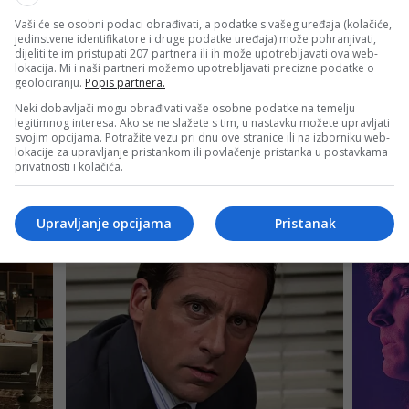
Vaši će se osobni podaci obrađivati, a podatke s vašeg uređaja (kolačiće,
jedinstvene identifikatore i druge podatke uređaja) može pohranjivati,
dijeliti te im pristupati 207 partnera ili ih može upotrebljavati ova web-
venstvenih utakmica i postigao 20 golova. Karijeru je nastav
lokacija. Mi i naši partneri možemo upotrebljavati precizne podatke o
geolociranju.
Popis partnera.
 od 1992. do 1993. igrao za Cirih, iz koga 1994. prelazi u Lo
Neki dobavljači mogu obrađivati vaše osobne podatke na temelju
 utakmica i postigao tri gola, osvojio je broncu na Olimpijs
legitimnog interesa. Ako se ne slažete s tim, u nastavku možete upravljati
svojim opcijama. Potražite vezu pri dnu ove stranice ili na izborniku web-
lokacije za upravljanje pristankom ili povlačenje pristanka u postavkama
privatnosti i kolačića.
Upravljanje opcijama
Pristanak