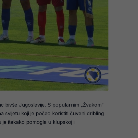
vac bivše Jugoslavije. S popularnim „Žvakom“
ijetu koji je počeo koristiti čuveni dribling
 je itekako pomogla u klupskoj i