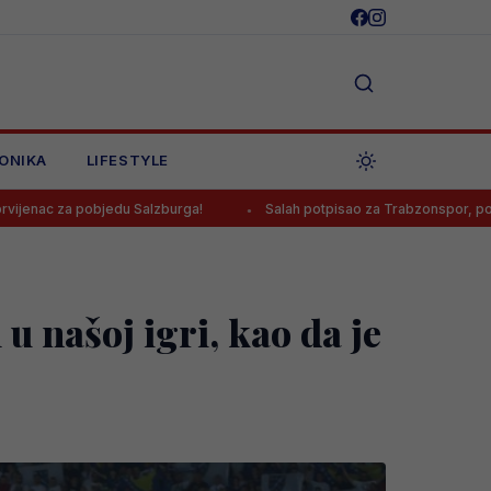
ONIKA
LIFESTYLE
 Salzburga!
Salah potpisao za Trabzonspor, poznato koliko će zara
 našoj igri, kao da je