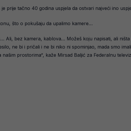
ja je prije tačno 40 godina uspjela da ostvari najveći ino u
deotonu, što o pokušaju da upalimo kamere…
Ali, bez kamera, kablova… Možeš koju napisati, ali ništa p
 desilo, ne bi i pričali i ne bi niko ni spominjao, mada smo imal
a našim prostorima“, kaže Mirsad Baljić za Federalnu televizi