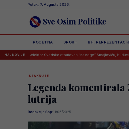
Skip
Petak, 7. Augusta 2026.
to
content
Sve Osim Politike
POČETNA
SPORT
BH. REPREZENTACI
lektor Švedske otputovao “na noge” Smajloviću, budući Zmaj imao samo j
NAJNOVIJE
ISTAKNUTE
Legenda komentirala Z
lutrija
Redakcija Sop
·
11/06/2025