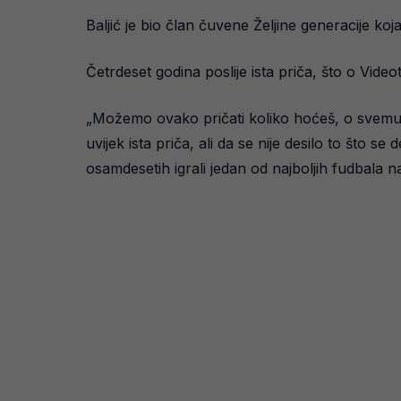
Baljić je bio član čuvene Željine generacije ko
Četrdeset godina poslije ista priča, što o Vi
„Možemo ovako pričati koliko hoćeš, o svemu… 
uvijek ista priča, ali da se nije desilo to što se
osamdesetih igrali jedan od najboljih fudbala n