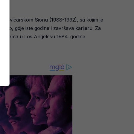
io u Švicarskom Sionu (1988-1992), sa kojim je
carno, gdje iste godine i završava karijeru. Za
kim igrama u Los Angelesu 1984. godine.