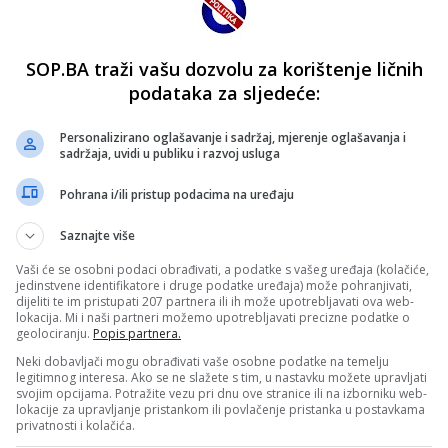
SOP.BA traži vašu dozvolu za korištenje ličnih
podataka za sljedeće:
Personalizirano oglašavanje i sadržaj, mjerenje oglašavanja i
sadržaja, uvidi u publiku i razvoj usluga
Pohrana i/ili pristup podacima na uređaju
Saznajte više
Vaši će se osobni podaci obrađivati, a podatke s vašeg uređaja (kolačiće,
jedinstvene identifikatore i druge podatke uređaja) može pohranjivati,
dijeliti te im pristupati 207 partnera ili ih može upotrebljavati ova web-
lokacija. Mi i naši partneri možemo upotrebljavati precizne podatke o
geolociranju.
Popis partnera.
Neki dobavljači mogu obrađivati vaše osobne podatke na temelju
legitimnog interesa. Ako se ne slažete s tim, u nastavku možete upravljati
svojim opcijama. Potražite vezu pri dnu ove stranice ili na izborniku web-
lokacije za upravljanje pristankom ili povlačenje pristanka u postavkama
privatnosti i kolačića.