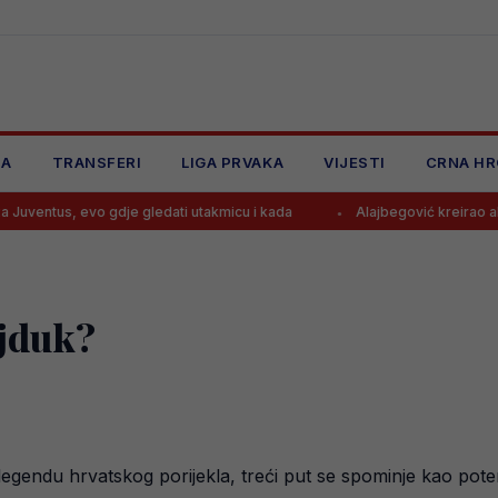
JA
TRANSFERI
LIGA PRVAKA
VIJESTI
CRNA HR
o gdje gledati utakmicu i kada
Alajbegović kreirao akciju iz bajke,
jduk?
gendu hrvatskog porijekla, treći put se spominje kao pote