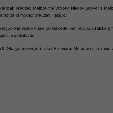
kada je ipak preuzeo Melbourne Victory. Njegov ugovor s Mel
ulirati da bi mogao preuzeti Hajduk.
izgubio je Veliko finale po rekordni peti put. Australsko prv
ojima je sudjelovao.
rth Gloryjem osvojio naslov Premiera. Melbourne je vodio