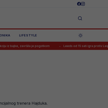
ONIKA
LIFESTYLE
 završila je pogotkom
Leeds od 15 sati igra protiv Leipziga, poznat
ncijalnog trenera Hajduka.