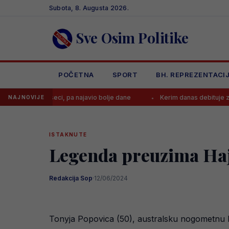
Skip
Subota, 8. Augusta 2026.
to
content
Sve Osim Politike
POČETNA
SPORT
BH. REPREZENTACI
eseci, pa najavio bolje dane
Kerim danas debituje za Juventus, ev
NAJNOVIJE
ISTAKNUTE
Legenda preuzima Ha
Redakcija Sop
·
12/06/2024
Tonyja Popovica (50), australsku nogometnu le