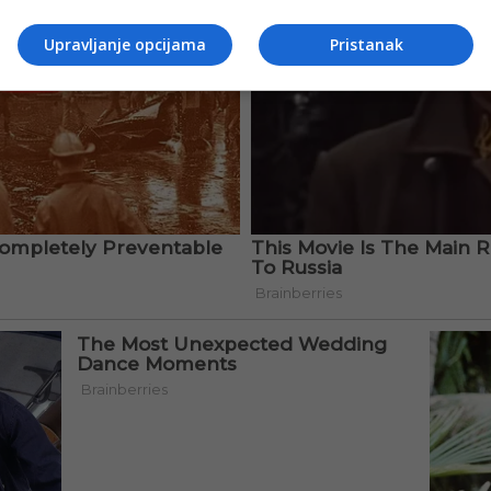
Upravljanje opcijama
Pristanak