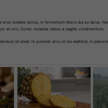
ros sodales lectus, in fermentum libero dui eu lacus. Nam 
mpor et orci. Donec molestie metus a sagittis condimentum.
erdum sit amet. In pulvinar arcu id nisi eleifend, in placerat