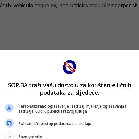
Morbi vehicula neque ex, non ultricies arcu ullamcorper sit
SOP.BA traži vašu dozvolu za korištenje ličnih
podataka za sljedeće:
uismod bibendum
Personalizirano oglašavanje i sadržaj, mjerenje oglašavanja i
sadržaja, uvidi u publiku i razvoj usluga
lacinia gravida ipsum. Etiam lorem sem, tempor vitae odio si
Pohrana i/ili pristup podacima na uređaju
Saznajte više