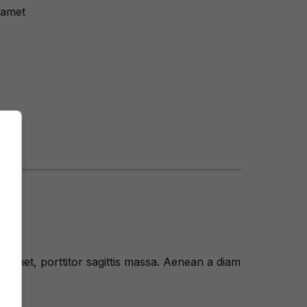
 amet
t amet, porttitor sagittis massa. Aenean a diam