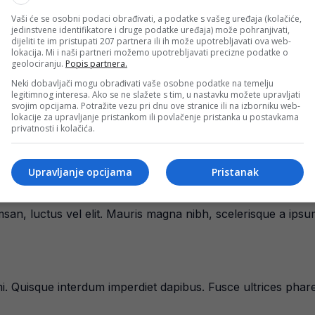
Vaši će se osobni podaci obrađivati, a podatke s vašeg uređaja (kolačiće,
jedinstvene identifikatore i druge podatke uređaja) može pohranjivati,
dijeliti te im pristupati 207 partnera ili ih može upotrebljavati ova web-
lokacija. Mi i naši partneri možemo upotrebljavati precizne podatke o
geolociranju.
Popis partnera.
Neki dobavljači mogu obrađivati vaše osobne podatke na temelju
legitimnog interesa. Ako se ne slažete s tim, u nastavku možete upravljati
svojim opcijama. Potražite vezu pri dnu ove stranice ili na izborniku web-
lokacije za upravljanje pristankom ili povlačenje pristanka u postavkama
ci, tincidunt ac malesuada et, g
privatnosti i kolačića.
Upravljanje opcijama
Pristanak
is ante venenatis. Vivamus lobortis, urna sed scelerisque gra
que vitae pretium. Duis eget mi libero. Vestibulum eu conval
msan, luctus vel elit. Mauris magna nibh, scelerisque a ips
 mi. Quisque interdum imperdiet dapibus. Fusce ultrices pha