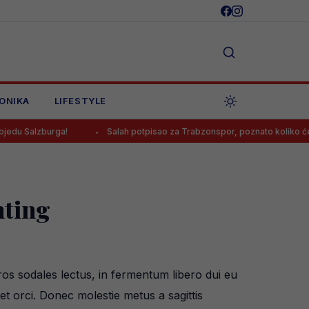
ONIKA
LIFESTYLE
rga!
Salah potpisao za Trabzonspor, poznato koliko će zarađivati
hting
os sodales lectus, in fermentum libero dui eu
et orci. Donec molestie metus a sagittis