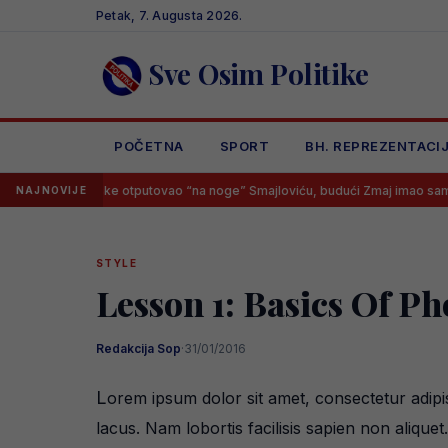
Skip
Petak, 7. Augusta 2026.
to
content
Sve Osim Politike
POČETNA
SPORT
BH. REPREZENTACI
vedske otputovao “na noge” Smajloviću, budući Zmaj imao samo jedan od
NAJNOVIJE
STYLE
Lesson 1: Basics Of P
Redakcija Sop
·
31/01/2016
L
orem ipsum dolor sit amet, consectetur adipi
lacus. Nam lobortis facilisis sapien non alique