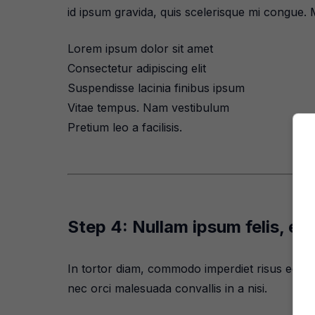
id ipsum gravida, quis scelerisque mi congue. 
Lorem ipsum dolor sit amet
Consectetur adipiscing elit
Suspendisse lacinia finibus ipsum
Vitae tempus. Nam vestibulum
Pretium leo a facilisis.
Step 4: Nullam ipsum felis, e
In tortor diam, commodo imperdiet risus eget, 
nec orci malesuada convallis in a nisi.