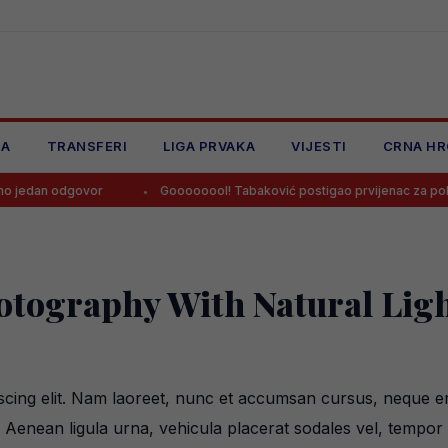
JA
TRANSFERI
LIGA PRVAKA
VIJESTI
CRNA HR
govor
Goooooool! Tabaković postigao prvijenac za pobjedu Salzbu
hotography With Natural Lig
scing elit. Nam laoreet, nunc et accumsan cursus, neque er
t. Aenean ligula urna, vehicula placerat sodales vel, tempor 