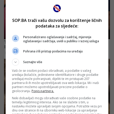
SOP.BA traži vašu dozvolu za korištenje ličnih
podataka za sljedeće:
Personalizirano oglašavanje i sadržaj, mjerenje
oglašavanja i sadržaja, uvidi u publiku i razvoj usluga
Pohrana i/ili pristup podacima na uređaju
Saznajte više
Vaši će se osobni podaci obrađivati, a podatke s vašeg
uređaja (kolačiće, jedinstvene identifikatore i druge podatke
uređaja) može pohranjivati, dijeliti te im pristupati 207
partnera ili ih može upotrebljavati ova web-lokacija. Mi i naši
partneri možemo upotrebljavati precizne podatke o
geolociranju.
Popis partnera.
Neki dobavljači mogu obrađivati vaše osobne podatke na
temelju legitimnog interesa. Ako se ne slažete s tim, u
nastavku možete upravljati svojim opcijama. Potražite vezu pri
dnu ove stranice ili na izborniku web-lokacije za upravljanje