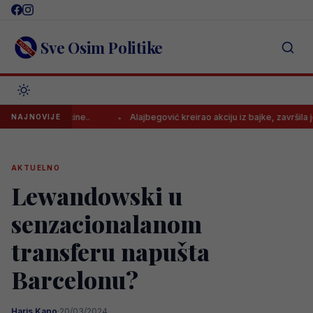
Skip
to
content
Sve Osim Politike
ću od većine..
Alajbegović kreirao akciju iz bajke, završila je pogo
NAJNOVIJE
AKTUELNO
Lewandowski u
senzacionalanom
transferu napušta
Barcelonu?
Haris Kapo
·
20/03/2024