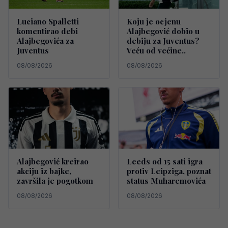
Luciano Spalletti
Koju je ocjenu
komentirao debi
Alajbegović dobio u
Alajbegovića za
debiju za Juventus?
Juventus
Veću od većine..
08/08/2026
08/08/2026
Alajbegović kreirao
Leeds od 15 sati igra
akciju iz bajke,
protiv Leipziga, poznat
završila je pogotkom
status Muharemovića
08/08/2026
08/08/2026