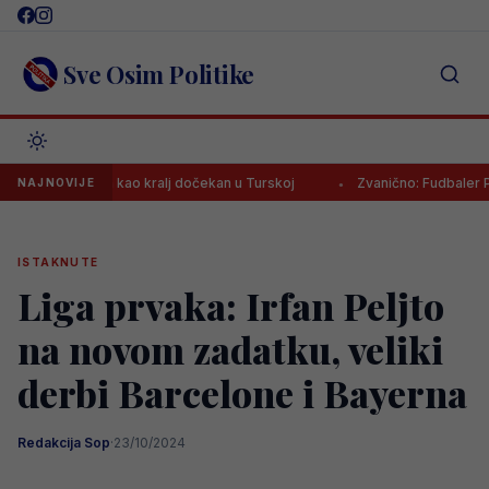
Skip
to
content
Sve Osim Politike
 Salah kao kralj dočekan u Turskoj
Zvanično: Fudbaler PSG-a stiga
NAJNOVIJE
ISTAKNUTE
Liga prvaka: Irfan Peljto
na novom zadatku, veliki
derbi Barcelone i Bayerna
Redakcija Sop
·
23/10/2024