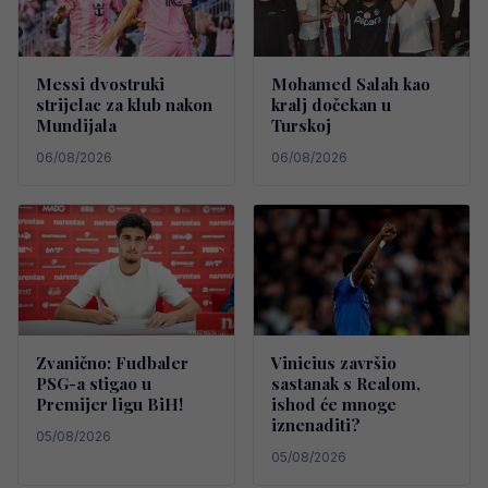
Messi dvostruki
Mohamed Salah kao
strijelac za klub nakon
kralj dočekan u
Mundijala
Turskoj
06/08/2026
06/08/2026
Zvanično: Fudbaler
Vinicius završio
PSG-a stigao u
sastanak s Realom,
Premijer ligu BiH!
ishod će mnoge
iznenaditi?
05/08/2026
05/08/2026