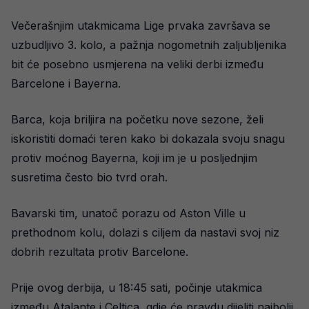
Večerašnjim utakmicama Lige prvaka završava se
uzbudljivo 3. kolo, a pažnja nogometnih zaljubljenika
bit će posebno usmjerena na veliki derbi između
Barcelone i Bayerna.
Barca, koja briljira na početku nove sezone, želi
iskoristiti domaći teren kako bi dokazala svoju snagu
protiv moćnog Bayerna, koji im je u posljednjim
susretima često bio tvrd orah.
Bavarski tim, unatoč porazu od Aston Ville u
prethodnom kolu, dolazi s ciljem da nastavi svoj niz
dobrih rezultata protiv Barcelone.
Prije ovog derbija, u 18:45 sati, počinje utakmica
između Atalante i Celtica, gdje će pravdu dijeliti najbolji