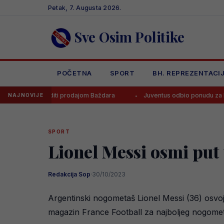
Skip
Petak, 7. Augusta 2026.
to
content
Sve Osim Politike
POČETNA
SPORT
BH. REPREZENTACI
araditi prodajom Baždara
Juventus odbio ponudu za Bosanca, imaju
NAJNOVIJE
SPORT
Lionel Messi osmi put 
Redakcija Sop
·
30/10/2023
Argentinski nogometaš Lionel Messi (36) osvojio
magazin France Football za najboljeg nogometa