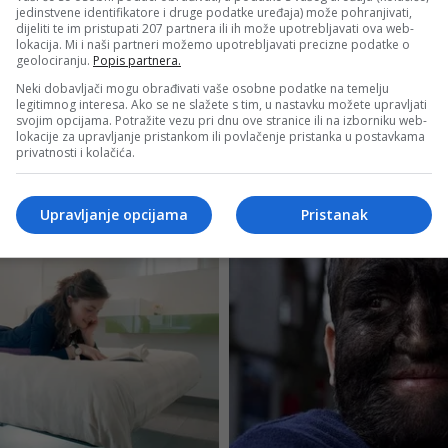
jedinstvene identifikatore i druge podatke uređaja) može pohranjivati,
dijeliti te im pristupati 207 partnera ili ih može upotrebljavati ova web-
lokacija. Mi i naši partneri možemo upotrebljavati precizne podatke o
geolociranju.
Popis partnera.
Neki dobavljači mogu obrađivati vaše osobne podatke na temelju
legitimnog interesa. Ako se ne slažete s tim, u nastavku možete upravljati
svojim opcijama. Potražite vezu pri dnu ove stranice ili na izborniku web-
lokacije za upravljanje pristankom ili povlačenje pristanka u postavkama
privatnosti i kolačića.
Upravljanje opcijama
Pristanak