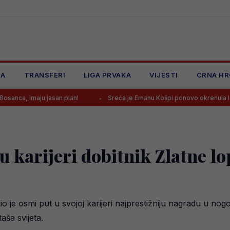
JA
TRANSFERI
LIGA PRVAKA
VIJESTI
CRNA HR
 jasan plan!
Sreća je Emanu Košpi ponovo okrenula leđa
u karijeri dobitnik Zlatne lo
 je osmi put u svojoj karijeri najprestižniju nagradu u nogo
ša svijeta.