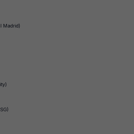
l Madrid)
ity)
PSG)