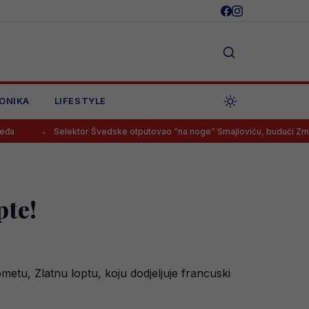
ONIKA
LIFESTYLE
Selektor Švedske otputovao “na noge” Smajloviću, budući Zmaj imao samo
pte!
metu, Zlatnu loptu, koju dodjeljuje francuski