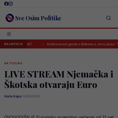
Skip
to
content
Sve Osim Politike
e iznenaditi?
Kontroverzni gazda s Balkana o Jovi Lukiću: “Neka d
NAJNOVIJE
AKTUELNO
LIVE STREAM Njemačka i
Škotska otvaraju Euro
Haris Kapo
·
14/06/2024
OVOGODIŠNJE Europsko prvenstvo večeras od 21 sat