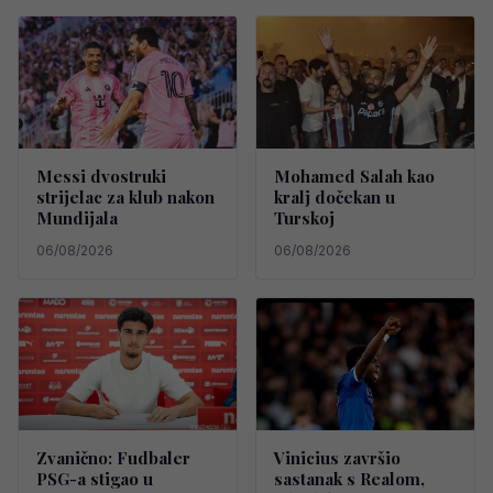
Messi dvostruki
Mohamed Salah kao
strijelac za klub nakon
kralj dočekan u
Mundijala
Turskoj
06/08/2026
06/08/2026
Zvanično: Fudbaler
Vinicius završio
PSG-a stigao u
sastanak s Realom,