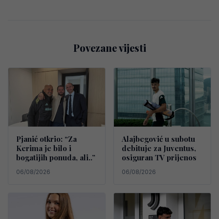
Povezane vijesti
Pjanić otkrio: “Za
Alajbegović u subotu
Kerima je bilo i
debituje za Juventus,
bogatijih ponuda, ali..”
osiguran TV prijenos
06/08/2026
06/08/2026