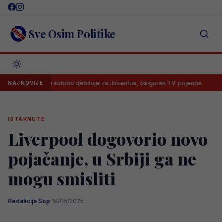
Skip
to
content
Sve Osim Politike
jbegović u subotu debituje za Juventus, osiguran TV prijenos
Lana
NAJNOVIJE
ISTAKNUTE
Liverpool dogovorio novo
pojačanje, u Srbiji ga ne
mogu smisliti
Redakcija Sop
·
19/05/2025