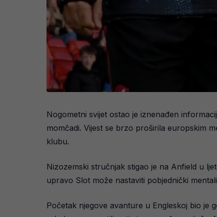
Nogometni svijet ostao je iznenađen informacijo
momčadi. Vijest se brzo proširila europskim me
klubu.
Nizozemski stručnjak stigao je na Anfield u l
upravo Slot može nastaviti pobjednički mentalite
Početak njegove avanture u Engleskoj bio je go