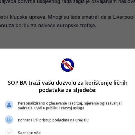
 Najveća potvrda uspješnog rada stigla je osvajanjem naslov
nosti i klupske uprave. Mnogi su tada smatrali da je Liverpo
nu za borbu za najveće europske trofeje.
SOP.BA traži vašu dozvolu za korištenje ličnih
podataka za sljedeće:
Personalizirano oglašavanje i sadržaj, mjerenje oglašavanja i
sadržaja, uvidi u publiku i razvoj usluga
Pohrana i/ili pristup podacima na uređaju
ru
Saznajte više