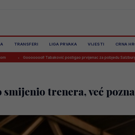
JA
TRANSFERI
LIGA PRVAKA
VIJESTI
CRNA HR
oool! Tabaković postigao prvijenac za pobjedu Salzburga!
Salah 
 smijenio trenera, već pozn