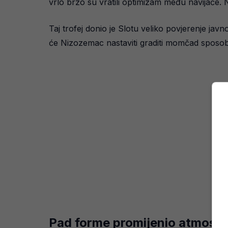
vrlo brzo su vratili optimizam među navijače.
Taj trofej donio je Slotu veliko povjerenje jav
će Nizozemac nastaviti graditi momčad sposob
Pad forme promijenio atmosfe