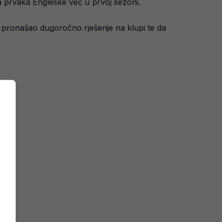
a prvaka Engleske već u prvoj sezoni.
ol pronašao dugoročno rješenje na klupi te da