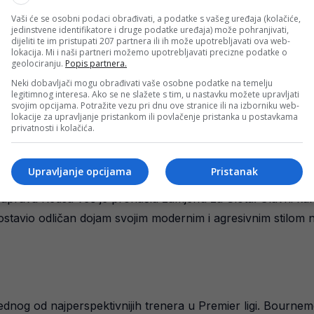
Vaši će se osobni podaci obrađivati, a podatke s vašeg uređaja (kolačiće,
 razdoblje problema i rezultatskog pada. Liverpool je tijeko
jedinstvene identifikatore i druge podatke uređaja) može pohranjivati,
dijeliti te im pristupati 207 partnera ili ih može upotrebljavati ova web-
slabijih protivnika. Posebno su se isticali problemi u obrani
lokacija. Mi i naši partneri možemo upotrebljavati precizne podatke o
geolociranju.
Popis partnera.
Neki dobavljači mogu obrađivati vaše osobne podatke na temelju
su pisali o nezadovoljstvu unutar kluba. Navodno su čelnici 
legitimnog interesa. Ako se ne slažete s tim, u nastavku možete upravljati
 su loši rezultati u najvažnijim utakmicama sezone.
svojim opcijama. Potražite vezu pri dnu ove stranice ili na izborniku web-
lokacije za upravljanje pristankom ili povlačenje pristanka u postavkama
privatnosti i kolačića.
sebno zbog činjenice da Liverpool više nije izgledao kao ozbi
 kluba postajala je sve napetija iz kola u kolo.
Upravljanje opcijama
Pristanak
 uprava Redsa već je pronašla zamjenu za Slota. Glavni kan
ostavio odličan dojam svojim modernim i agresivnim stilom
 jednog od najperspektivnijih trenera u Premier ligi. Bourn