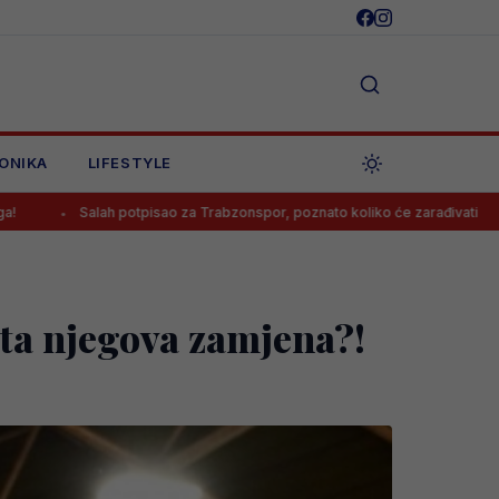
ONIKA
LIFESTYLE
potpisao za Trabzonspor, poznato koliko će zarađivati
Poznato kol
ata njegova zamjena?!