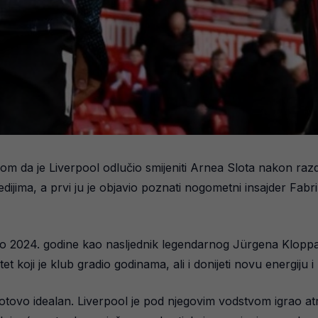
m da je Liverpool odlučio smijeniti Arnea Slota nakon razdobl
dijima, a prvi ju je objavio poznati nogometni insajder Fabr
jeto 2024. godine kao nasljednik legendarnog Jürgena Klopp
t koji je klub gradio godinama, ali i donijeti novu energiju i 
tovo idealan. Liverpool je pod njegovim vodstvom igrao atra