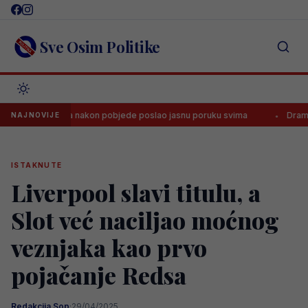
Skip
to
content
Sve Osim Politike
jezničara nakon pobjede poslao jasnu poruku svima
Dramatičan poč
NAJNOVIJE
ISTAKNUTE
Liverpool slavi titulu, a
Slot već naciljao moćnog
veznjaka kao prvo
pojačanje Redsa
Redakcija Sop
·
29/04/2025