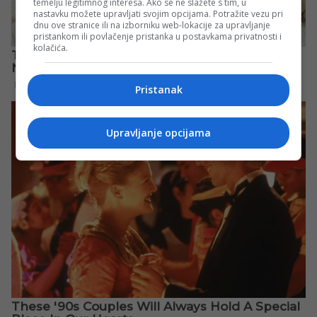
temelju legitimnog interesa. Ako se ne slažete s tim, u
nastavku možete upravljati svojim opcijama. Potražite vezu pri
dnu ove stranice ili na izborniku web-lokacije za upravljanje
pristankom ili povlačenje pristanka u postavkama privatnosti i
kolačića.
Pristanak
Upravljanje opcijama