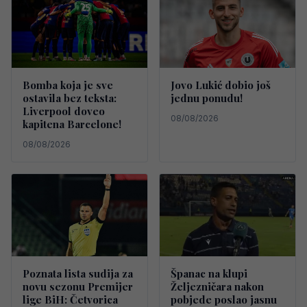
Bomba koja je sve
Jovo Lukić dobio još
ostavila bez teksta:
jednu ponudu!
Liverpool doveo
08/08/2026
kapitena Barcelone!
08/08/2026
Poznata lista sudija za
Španac na klupi
novu sezonu Premijer
Željezničara nakon
lige BiH: Četvorica
pobjede poslao jasnu