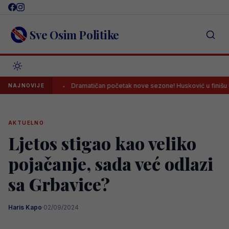
Skip
to
content
Sve Osim Politike
svima
Dramatičan početak nove sezone! Husković u finišu donio pob
NAJNOVIJE
AKTUELNO
Ljetos stigao kao veliko
pojačanje, sada već odlazi
sa Grbavice?
Haris Kapo
·
02/09/2024