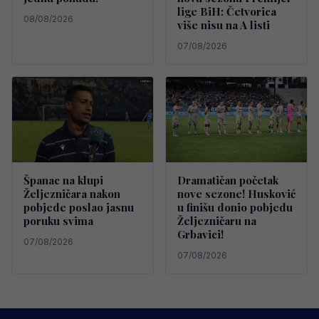
lige BiH: Četvorica
08/08/2026
više nisu na A listi
07/08/2026
Španac na klupi
Dramatičan početak
Željezničara nakon
nove sezone! Husković
pobjede poslao jasnu
u finišu donio pobjedu
poruku svima
Željezničaru na
Grbavici!
07/08/2026
07/08/2026