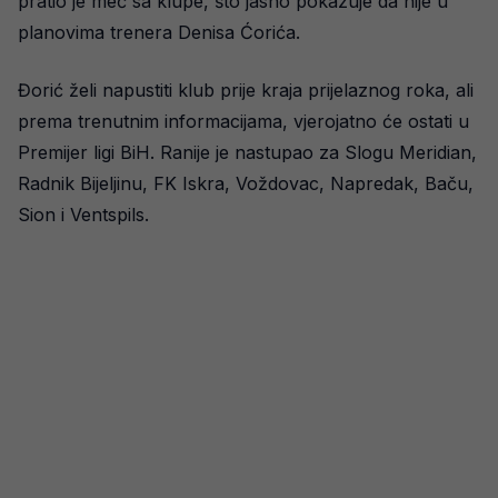
pratio je meč sa klupe, što jasno pokazuje da nije u
planovima trenera Denisa Ćorića.
Đorić želi napustiti klub prije kraja prijelaznog roka, ali
prema trenutnim informacijama, vjerojatno će ostati u
Premijer ligi BiH. Ranije je nastupao za Slogu Meridian,
Radnik Bijeljinu, FK Iskra, Voždovac, Napredak, Baču,
Sion i Ventspils.