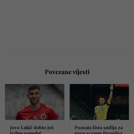
Povezane vijesti
Jovo Lukić dobio još
Poznata lista sudija za
jednu ponudu!
novu sezonu Premijer