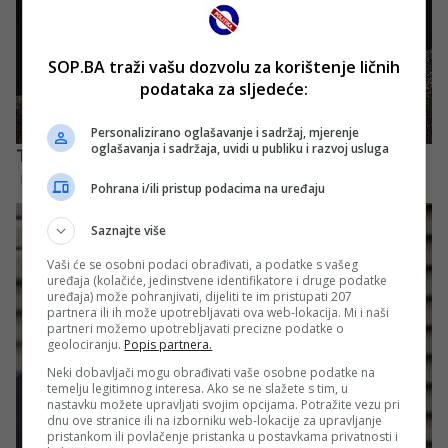
SOP.BA traži vašu dozvolu za korištenje ličnih
podataka za sljedeće:
Personalizirano oglašavanje i sadržaj, mjerenje
oglašavanja i sadržaja, uvidi u publiku i razvoj usluga
Pohrana i/ili pristup podacima na uređaju
Saznajte više
Vaši će se osobni podaci obrađivati, a podatke s vašeg
uređaja (kolačiće, jedinstvene identifikatore i druge podatke
uređaja) može pohranjivati, dijeliti te im pristupati 207
partnera ili ih može upotrebljavati ova web-lokacija. Mi i naši
partneri možemo upotrebljavati precizne podatke o
geolociranju.
Popis partnera.
Neki dobavljači mogu obrađivati vaše osobne podatke na
temelju legitimnog interesa. Ako se ne slažete s tim, u
nastavku možete upravljati svojim opcijama. Potražite vezu pri
dnu ove stranice ili na izborniku web-lokacije za upravljanje
pristankom ili povlačenje pristanka u postavkama privatnosti i