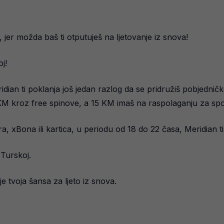
, jer možda baš ti otputuješ na ljetovanje iz snova!
j!
dian ti poklanja još jedan razlog da se pridružiš pobjedničko
0 KM kroz free spinove, a 15 KM imaš na raspolaganju za spo
 xBona ili kartica, u periodu od 18 do 22 časa, Meridian t
 Turskoj.
je tvoja šansa za ljeto iz snova.