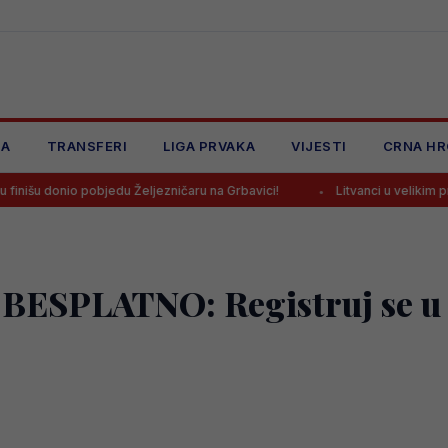
JA
TRANSFERI
LIGA PRVAKA
VIJESTI
CRNA HR
objedu Željezničaru na Grbavici!
Litvanci u velikim problemima pre
SPLATNO: Registruj se u M