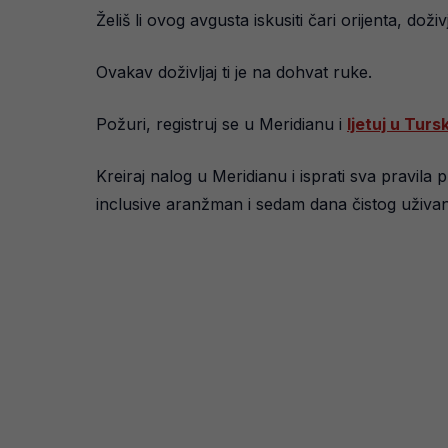
Želiš li ovog avgusta iskusiti čari orijenta, doži
Ovakav doživljaj ti je na dohvat ruke.
Požuri, registruj se u Meridianu i
ljetuj u Turs
Kreiraj nalog u Meridianu i isprati sva pravila 
inclusive aranžman i sedam dana čistog uživan