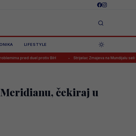
ONIKA
LIFESTYLE
d duel protiv BiH
Strijelac Zmajeva na Mundijalu seli u Afriku?
eridianu, čekiraj u