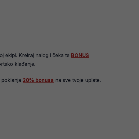
j ekipi. Kreiraj nalog i čeka te
BONUS
rtsko klađenje.
i poklanja
20% bonusa
na sve tvoje uplate.