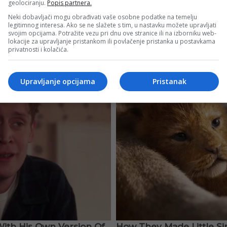
geolociranju.
Popis partnera.
Neki dobavljači mogu obrađivati vaše osobne podatke na temelju
legitimnog interesa. Ako se ne slažete s tim, u nastavku možete upravljati
svojim opcijama. Potražite vezu pri dnu ove stranice ili na izborniku web-
lokacije za upravljanje pristankom ili povlačenje pristanka u postavkama
privatnosti i kolačića.
Upravljanje opcijama
Pristanak