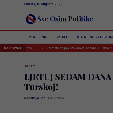
Skip
Subota, 8. Augusta 2026.
to
content
Sve Osim Politike
POČETNA
SPORT
BH. REPREZENTACI
u svima
Dramatičan početak nove sezone! Husković u finišu donio p
NAJNOVIJE
SPORT
LJETUJ SEDAM DANA BE
Turskoj!
Redakcija Sop
·
20/07/2024