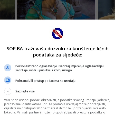
SOP.BA traži vašu dozvolu za korištenje ličnih
podataka za sljedeće:
Personalizirano oglašavanje i sadržaj, mjerenje oglašavanja i
sadržaja, uvidi u publiku i razvoj usluga
Pohrana i/ili pristup podacima na uređaju
Saznajte više
Vaši će se osobni podaci obrađivati, a podatke s vašeg uređaja (kolačiće,
jedinstvene identifikatore i druge podatke uređaja) može pohranjivati,
dijeliti te im pristupati 207 partnera ili ih može upotrebljavati ova web-
lokacija. Mi i naši partneri možemo upotrebljavati precizne podatke o