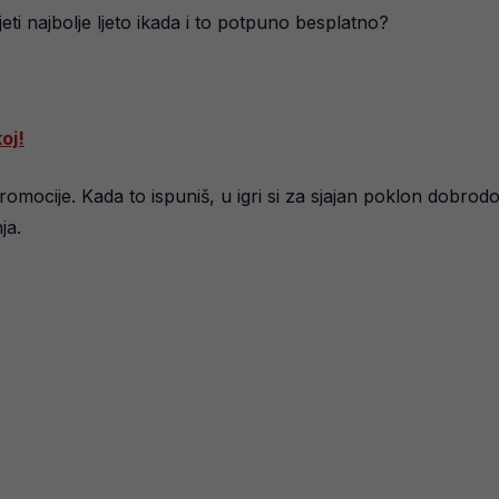
vjeti najbolje ljeto ikada i to potpuno besplatno?
koj!
promocije. Kada to ispuniš, u igri si za sjajan poklon dobrod
ja.