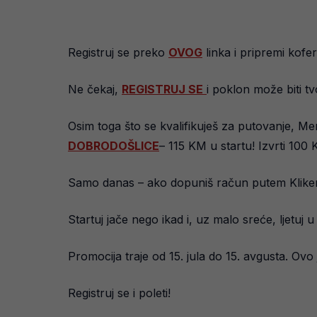
Registruj se preko
OVOG
linka i pripremi kofer
Ne čekaj,
REGISTRUJ SE
i poklon može biti tvo
Osim toga što se kvalifikuješ za putovanje, Meri
DOBRODOŠLICE
– 115 KM u startu! Izvrti 10
Samo danas – ako dopuniš račun putem Klikera,
Startuj jače nego ikad i, uz malo sreće, ljetuj u
Promocija traje od 15. jula do 15. avgusta. Ovo 
Registruj se i poleti!