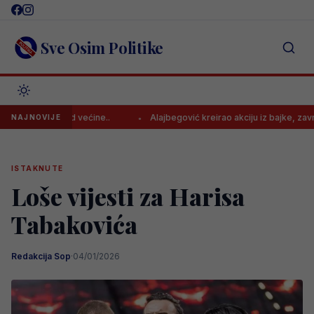
Skip
to
content
Sve Osim Politike
 Veću od većine..
Alajbegović kreirao akciju iz bajke, završila je 
NAJNOVIJE
ISTAKNUTE
Loše vijesti za Harisa
Tabakovića
Redakcija Sop
·
04/01/2026