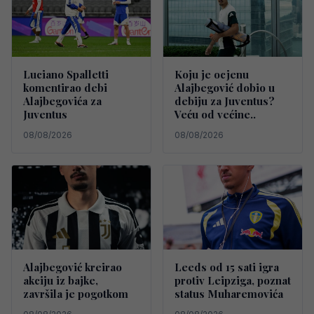
Luciano Spalletti
Koju je ocjenu
komentirao debi
Alajbegović dobio u
Alajbegovića za
debiju za Juventus?
Juventus
Veću od većine..
08/08/2026
08/08/2026
Alajbegović kreirao
Leeds od 15 sati igra
akciju iz bajke,
protiv Leipziga, poznat
završila je pogotkom
status Muharemovića