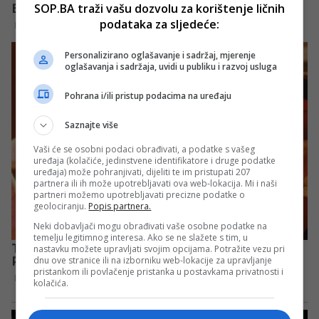
SOP.BA traži vašu dozvolu za korištenje ličnih
podataka za sljedeće:
Personalizirano oglašavanje i sadržaj, mjerenje
oglašavanja i sadržaja, uvidi u publiku i razvoj usluga
Pohrana i/ili pristup podacima na uređaju
Saznajte više
Vaši će se osobni podaci obrađivati, a podatke s vašeg
uređaja (kolačiće, jedinstvene identifikatore i druge podatke
uređaja) može pohranjivati, dijeliti te im pristupati 207
partnera ili ih može upotrebljavati ova web-lokacija. Mi i naši
partneri možemo upotrebljavati precizne podatke o
geolociranju.
Popis partnera.
Neki dobavljači mogu obrađivati vaše osobne podatke na
temelju legitimnog interesa. Ako se ne slažete s tim, u
nastavku možete upravljati svojim opcijama. Potražite vezu pri
dnu ove stranice ili na izborniku web-lokacije za upravljanje
pristankom ili povlačenje pristanka u postavkama privatnosti i
kolačića.