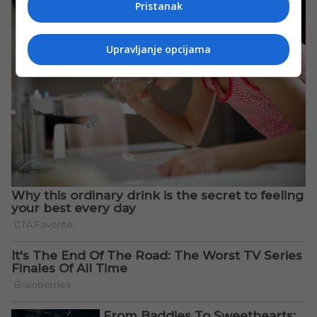
Pristanak
Upravljanje opcijama