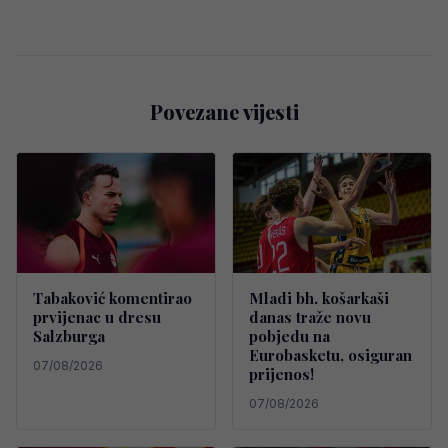
Povezane vijesti
Tabaković komentirao
Mladi bh. košarkaši
prvijenac u dresu
danas traže novu
Salzburga
pobjedu na
Eurobasketu, osiguran
07/08/2026
prijenos!
07/08/2026