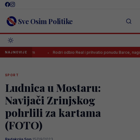
Skip
to
content
Sve Osim Politike
sa Džekom
Rodri odbio Real i prihvatio ponudu Barce, nagovorio ga j
NAJNOVIJE
SPORT
Ludnica u Mostaru:
Navijači Zrinjskog
pohrlili za kartama
(FOTO)
Redakcija Sop
·
15/09/2023