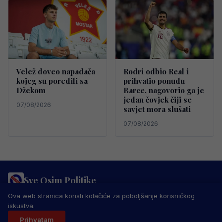
Velež doveo napadača
Rodri odbio Real i
kojeg su poredili sa
prihvatio ponudu
Džekom
Barce, nagovorio ga je
jedan čovjek čiji se
07/08/2026
savjet mora slušati
07/08/2026
Sve Osim Politike
PRAVILA PRIVATNOSTI
MARKETING
USLOVI KORIŠTENJA
Ova web stranica koristi kolačiće za poboljšanje korisničkog
IMPRESSUM
KONTAKT
iskustva.
© 2026 Sve Osim Politike. Sva prava zadržana.
Prihvatam