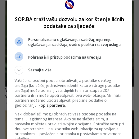
SOP.BA traži vašu dozvolu za korištenje ličnih
podataka za sljedeće:
Personalizirano oglašavanje i sadržaj, mjerenje
oglašavanja i sadržaja, uvidi u publiku i razvoj usluga
Pohrana i/ili pristup podacima na uređaju
Saznajte više
Vaši će se osobni podaci obrađivati, a podatke s vašeg
uređaja (kolačiće, jedinstvene identifikatore i druge podatke
uređaja) može pohranjivati, dijeliti te im pristupati 207
partnera ili ih može upotrebljavati ova web-lokacija. Mi i naši
partneri možemo upotrebljavati precizne podatke o
geolociranju.
Popis partnera.
Neki dobavljači mogu obrađivati vaše osobne podatke na
temelju legitimnog interesa. Ako se ne slažete s tim, u
nastavku možete upravljati svojim opcijama. Potražite vezu pri
dnu ove stranice ili na izborniku web-lokacije za upravljanje
pristankom ili povlačenje pristanka u postavkama privatnosti i
kolačića.