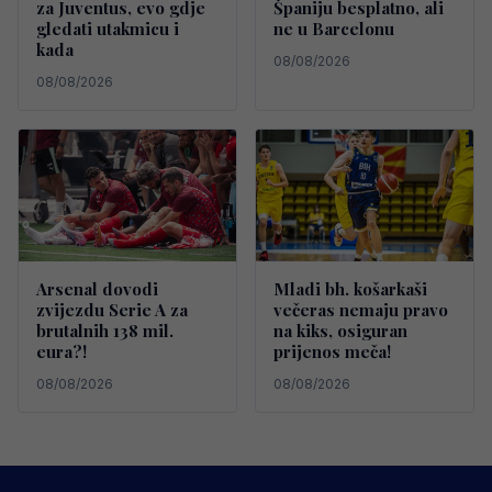
za Juventus, evo gdje
Španiju besplatno, ali
gledati utakmicu i
ne u Barcelonu
kada
08/08/2026
08/08/2026
Arsenal dovodi
Mladi bh. košarkaši
zvijezdu Serie A za
večeras nemaju pravo
brutalnih 138 mil.
na kiks, osiguran
eura?!
prijenos meča!
08/08/2026
08/08/2026