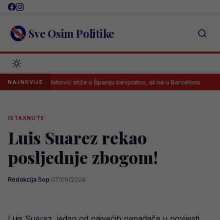
Skip
to
content
Sve Osim Politike
Vlahović stiže u Španiju besplatno, ali ne u Barcelonu
Arse
NAJNOVIJE
ISTAKNUTE
Luis Suarez rekao
posljednje zbogom!
Redakcija Sop
·
07/09/2024
Luis Suarez, jedan od najvećih napadača u povijesti