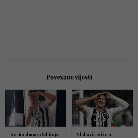
Povezane vijesti
Kerim danas debituje
Vlahović stiže u