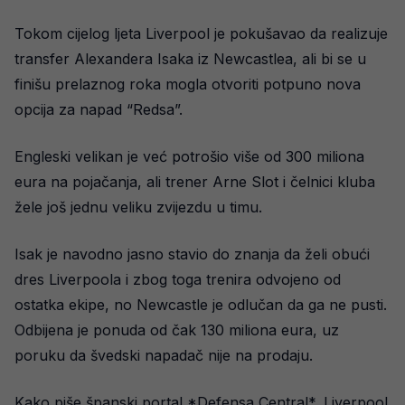
Tokom cijelog ljeta Liverpool je pokušavao da realizuje
transfer Alexandera Isaka iz Newcastlea, ali bi se u
finišu prelaznog roka mogla otvoriti potpuno nova
opcija za napad “Redsa”.
Engleski velikan je već potrošio više od 300 miliona
eura na pojačanja, ali trener Arne Slot i čelnici kluba
žele još jednu veliku zvijezdu u timu.
Isak je navodno jasno stavio do znanja da želi obući
dres Liverpoola i zbog toga trenira odvojeno od
ostatka ekipe, no Newcastle je odlučan da ga ne pusti.
Odbijena je ponuda od čak 130 miliona eura, uz
poruku da švedski napadač nije na prodaju.
Kako piše španski portal *Defensa Central*, Liverpool