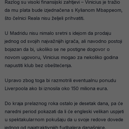
Razlog su visoki finansijski zahtjevi – Vinicius je tražio
da mu plata bude izjednačena s Kylianom Mbappeom,
što čelnici Reala nisu željeli prihvatiti.
U Madridu nisu nimalo sretni s idejom da prodaju
jednog od svojih najvažnijih igrača, ali navodno postoji
bojazan da bi, ukoliko se ne postigne dogovor o
novom ugovoru, Vinicius mogao za nekoliko godina
napustiti klub bez obeštećenja.
Upravo zbog toga bi razmotrili eventualnu ponudu
Liverpoola ako bi iznosila oko 150 miliona eura.
Do kraja prelaznog roka ostalo je desetak dana, pa će
naredni period pokazati da li će engleski velikan uspjeti
u spektakularnom pokušaju da u svoje redove dovede
jednog od najatraktivnijih fudbalera današnjice.