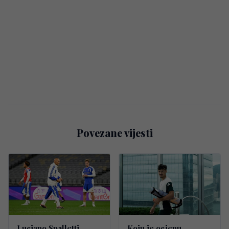
Povezane vijesti
Luciano Spalletti
Koju je ocjenu