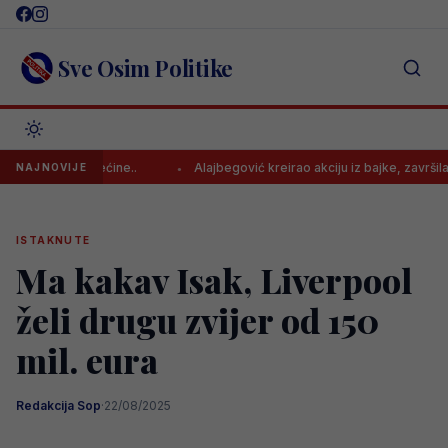
Skip
to
content
Sve Osim Politike
ću od većine..
Alajbegović kreirao akciju iz bajke, završila je pog
NAJNOVIJE
ISTAKNUTE
Ma kakav Isak, Liverpool
želi drugu zvijer od 150
mil. eura
Redakcija Sop
·
22/08/2025