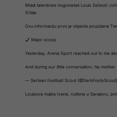
Mladi talentirani nogometaš Louis Zečević-John
Srbije.
Ovu informaciju prvo je objavila pouzdana Twitt
Major scoop
Yesterday, Arena Sport reached out to me abou
And during our little conversation, his mother
— Serbian Football Scout (@SerbFootyScout
Louisova majka Ivana, rođena u Sarajevu, potvrd