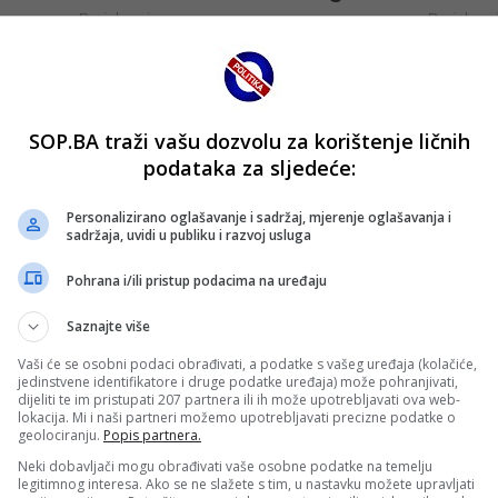
SOP.BA traži vašu dozvolu za korištenje ličnih
podataka za sljedeće:
Personalizirano oglašavanje i sadržaj, mjerenje oglašavanja i
sadržaja, uvidi u publiku i razvoj usluga
Pohrana i/ili pristup podacima na uređaju
Saznajte više
Vaši će se osobni podaci obrađivati, a podatke s vašeg uređaja (kolačiće,
jedinstvene identifikatore i druge podatke uređaja) može pohranjivati,
dijeliti te im pristupati 207 partnera ili ih može upotrebljavati ova web-
lokacija. Mi i naši partneri možemo upotrebljavati precizne podatke o
geolociranju.
Popis partnera.
Neki dobavljači mogu obrađivati vaše osobne podatke na temelju
legitimnog interesa. Ako se ne slažete s tim, u nastavku možete upravljati