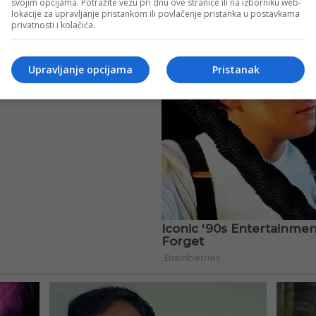
svojim opcijama. Potražite vezu pri dnu ove stranice ili na izborniku web-
lokacije za upravljanje pristankom ili povlačenje pristanka u postavkama
privatnosti i kolačića.
Upravljanje opcijama
Pristanak