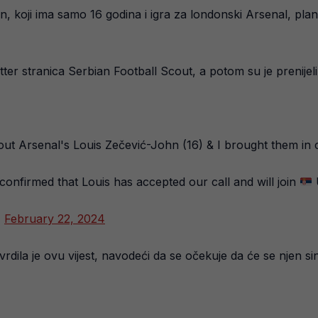
, koji ima samo 16 godina i igra za londonski Arsenal, plani
er stranica Serbian Football Scout, a potom su je prenijeli br
t Arsenal's Louis Zečević-John (16) & I brought them in co
 confirmed that Louis has accepted our call and will join
)
February 22, 2024
ila je ovu vijest, navodeći da se očekuje da će se njen sin p