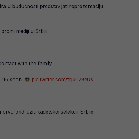
ra u budućnosti predstavljati reprezentaciju
ojni mediji u Srbiji.
ntact with the family.
U16 soon.
pic.twitter.com/frju628e0X
rvo pridružiti kadetskoj selekciji Srbije.