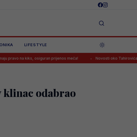
ONIKA
LIFESTYLE
kiks, osiguran prijenos meča!
Novosti oko Tahirovića dobra vijest
v klinac odabrao