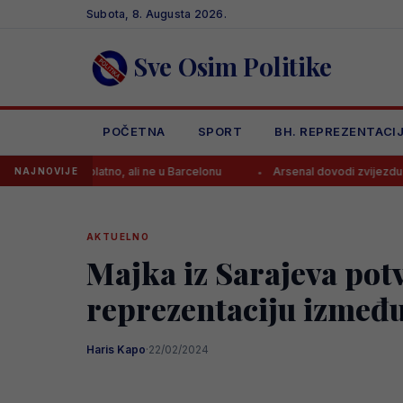
Skip
Subota, 8. Augusta 2026.
to
content
Sve Osim Politike
POČETNA
SPORT
BH. REPREZENTACI
besplatno, ali ne u Barcelonu
Arsenal dovodi zvijezdu Serie A za brut
NAJNOVIJE
AKTUELNO
Majka iz Sarajeva pot
reprezentaciju između
Haris Kapo
·
22/02/2024