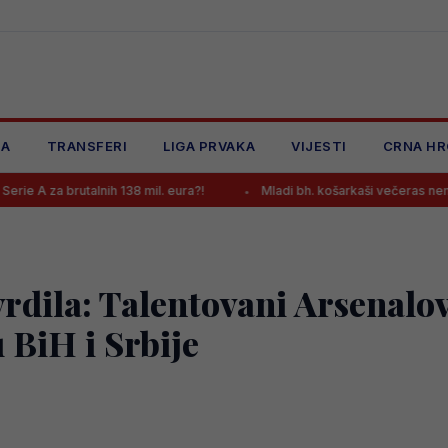
JA
TRANSFERI
LIGA PRVAKA
VIJESTI
CRNA HR
alnih 138 mil. eura?!
Mladi bh. košarkaši večeras nemaju pravo na 
vrdila: Talentovani Arsenalo
 BiH i Srbije