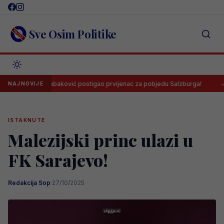
Skip
to
content
Sve Osim Politike
ooool! Tabaković postigao prvijenac za pobjedu Salzburga!
Salah
NAJNOVIJE
ISTAKNUTE
Malezijski princ ulazi u
FK Sarajevo!
Redakcija Sop
·
27/10/2025