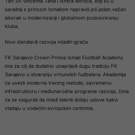
Tan Sri Vincenta Tana i Ismira Mirvića, koji su u
saradnji s princom Ismailom napravili još jedan važan
iskorak u modernizaciji i globalnom pozicioniranju
kluba.
Novi standardi razvoja mladih igrača
FK Sarajevo Crown Prince Ismail Football Academy
ima za cilj da dodatno unaprijedi dugu tradiciju FK
Sarajevo u stvaranju vrhunskih fudbalera. Akademija
će uvesti moderne trening metode, savremenu
infrastrukturu i međunarodne programe razvoja, čime
će se osigurati da mladi talenti dobiju uslove kakvi
vladaju u vodećim evropskim centrima.