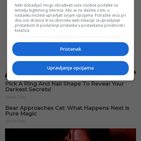
Neki dobavljači mogu obrađivati vaše osobne podatke na
temelju legitimnog interesa. Ako se ne slažete s tim, u
nastavku možete upravljati svojim opcijama. Potražite vezu pri
dnu ove stranice ili na izborniku web-lokacije za upravljanje
pristankom ili povlačenje pristanka u postavkama privatnosti i
kolačića.
Pristanak
Upravljanje opcijama