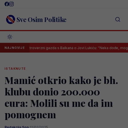
Skip
to
content
Sve Osim Politike
Kontroverzni gazda s Balkana o Jovi Lukiću: “Neka dođe, mogu mu dati
NAJNOVIJE
ISTAKNUTE
Mamić otkrio kako je bh.
klubu donio 200.000
eura: Molili su me da im
pomognem
Redakcija Sop
·
12/02/2025