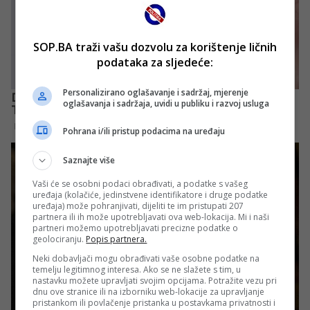
SOP.BA traži vašu dozvolu za korištenje ličnih
podataka za sljedeće:
Personalizirano oglašavanje i sadržaj, mjerenje
oglašavanja i sadržaja, uvidi u publiku i razvoj usluga
Pohrana i/ili pristup podacima na uređaju
Saznajte više
Vaši će se osobni podaci obrađivati, a podatke s vašeg
uređaja (kolačiće, jedinstvene identifikatore i druge podatke
uređaja) može pohranjivati, dijeliti te im pristupati 207
partnera ili ih može upotrebljavati ova web-lokacija. Mi i naši
partneri možemo upotrebljavati precizne podatke o
geolociranju.
Popis partnera.
Neki dobavljači mogu obrađivati vaše osobne podatke na
temelju legitimnog interesa. Ako se ne slažete s tim, u
nastavku možete upravljati svojim opcijama. Potražite vezu pri
dnu ove stranice ili na izborniku web-lokacije za upravljanje
pristankom ili povlačenje pristanka u postavkama privatnosti i