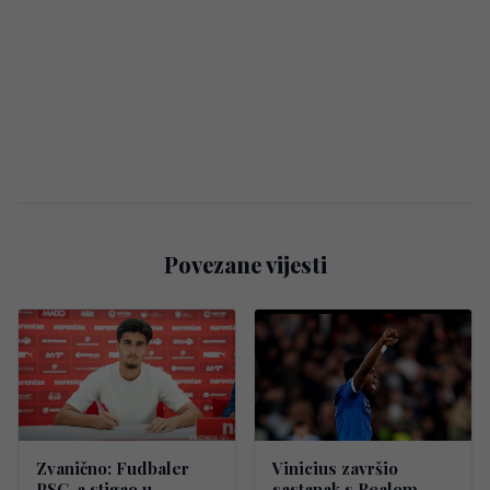
Povezane vijesti
Zvanično: Fudbaler
Vinicius završio
PSG-a stigao u
sastanak s Realom,