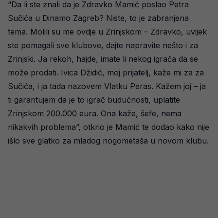
“Da li ste znali da je Zdravko Mamić poslao Petra
Sučića u Dinamo Zagreb? Niste, to je zabranjena
tema. Molili su me ovdje u Zrinjskom – Zdravko, uvijek
ste pomagali sve klubove, dajte napravite nešto i za
Zrinjski. Ja rekoh, hajde, imate li nekog igrača da se
može prodati. Ivica Džidić, moj prijatelj, kaže mi za za
Sučića, i ja tada nazovem Vlatku Peras. Kažem joj – ja
ti garantujem da je to igrač budućnosti, uplatite
Zrinjskom 200.000 eura. Ona kaže, šefe, nema
nikakvih problema”, otkrio je Mamić te dodao kako nije
išlo sve glatko za mladog nogometaša u novom klubu.