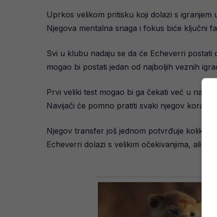
Uprkos velikom pritisku koji dolazi s igranjem
Njegova mentalna snaga i fokus biće ključni fa
Svi u klubu nadaju se da će Echeverri postat
mogao bi postati jedan od najboljih veznih igra
Prvi veliki test mogao bi ga čekati već u nared
Navijači će pomno pratiti svaki njegov korak, 
Njegov transfer još jednom potvrđuje koliko je 
Echeverri dolazi s velikim očekivanjima, ali i 