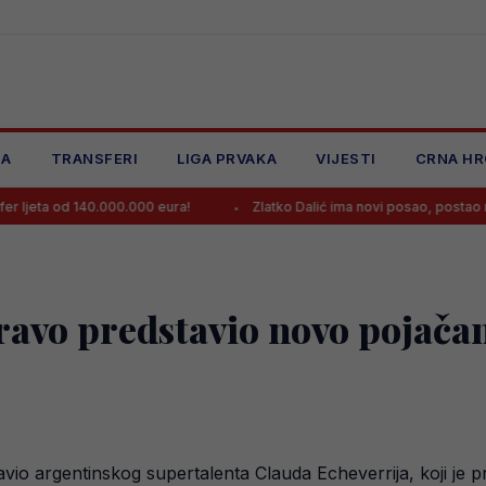
JA
TRANSFERI
LIGA PRVAKA
VIJESTI
CRNA HR
40.000.000 eura!
Zlatko Dalić ima novi posao, postao najplaćeniji hr
ravo predstavio novo pojačan
io argentinskog supertalenta Clauda Echeverrija, koji je pr