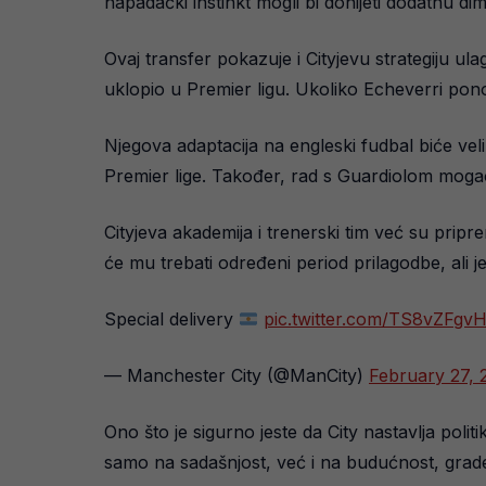
napadački instinkt mogli bi donijeti dodatnu d
Ovaj transfer pokazuje i Cityjevu strategiju ul
uklopio u Premier ligu. Ukoliko Echeverri pon
Njegova adaptacija na engleski fudbal biće veliki
Premier lige. Također, rad s Guardiolom mogao
Cityjeva akademija i trenerski tim već su pripr
će mu trebati određeni period prilagodbe, ali j
Special delivery
pic.twitter.com/TS8vZFgv
— Manchester City (@ManCity)
February 27, 
Ono što je sigurno jeste da City nastavlja polit
samo na sadašnjost, već i na budućnost, grad