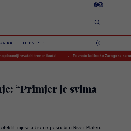
ONIKA
LIFESTYLE
vatski trener ikada!
Poznato koliko će Zaragoza zaraditi prodajom
je: “Primjer je svima
oteklih mjeseci bio na posudbi u River Plateu.