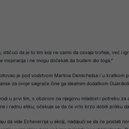
 ističući da je to tim koji ne samo da osvaja trofeje, već i ig
e je inspiracija i ne mogu dočekati da budem dio toga.”
debitovao je pod vodstvom Martina Demichelisa i u kratkom p
 šanse za svoje saigrače čine ga idealnim dodatkom Guardio
vodi u prvi tim, s obzirom na njegovu mladost i potrebu za 
e i radnu etiku, očekuje se da će vrlo brzo dobiti priliku d
ju da vide Echeverrija u akciji, nadajući se da će postati no