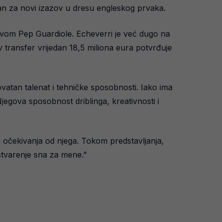
man za novi izazov u dresu engleskog prvaka.
stvom Pep Guardiole. Echeverri je već dugo na
v transfer vrijedan 18,5 miliona eura potvrđuje
vatan talenat i tehničke sposobnosti. Iako ima
Njegova sposobnost driblinga, kreativnosti i
h očekivanja od njega. Tokom predstavljanja,
stvarenje sna za mene.”