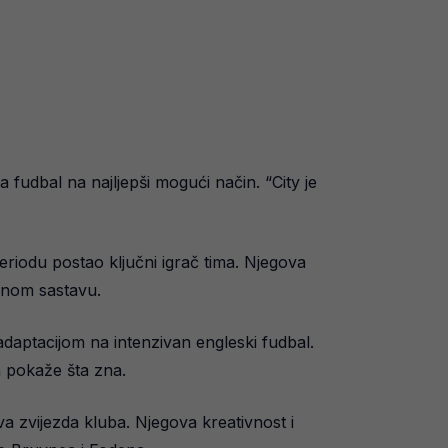
ra fudbal na najljepši mogući način. “City je
eriodu postao ključni igrač tima. Njegova
linom sastavu.
adaptacijom na intenzivan engleski fudbal.
a pokaže šta zna.
va zvijezda kluba. Njegova kreativnost i