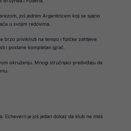
De Bruynea i Fodena.
varezom, još jednim Argentincem koji se sjajno
rača u svojim redovima.
 se brzo priviknuti na tempo i fizičke zahtjeve
ti i postane kompletan igrač.
 novom okruženju. Mnogi stručnjaci predviđaju da
enu.
ta. Echeverri je još jedan dokaz da klub ne misli