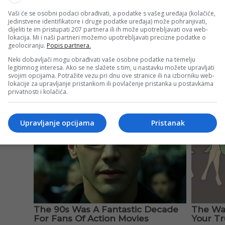
Vaši će se osobni podaci obrađivati, a podatke s vašeg uređaja (kolačiće,
jedinstvene identifikatore i druge podatke uređaja) može pohranjivati,
dijeliti te im pristupati 207 partnera ili ih može upotrebljavati ova web-
lokacija. Mi i naši partneri možemo upotrebljavati precizne podatke o
geolociranju.
Popis partnera.
Neki dobavljači mogu obrađivati vaše osobne podatke na temelju
legitimnog interesa. Ako se ne slažete s tim, u nastavku možete upravljati
svojim opcijama. Potražite vezu pri dnu ove stranice ili na izborniku web-
lokacije za upravljanje pristankom ili povlačenje pristanka u postavkama
privatnosti i kolačića.
Upravljanje opcijama
Pristanak