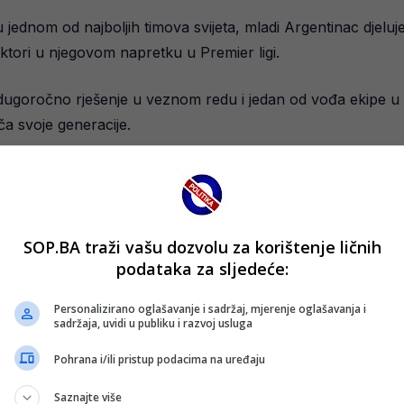
 u jednom od najboljih timova svijeta, mladi Argentinac dje
ktori u njegovom napretku u Premier ligi.
i dugoročno rješenje u veznom redu i jedan od vođa ekipe u
ča svoje generacije.
nim sedmicama, kada bi mogao dobiti priliku da debituje u n
nadajući se da će vidjeti još jednog južnoameričkog čarobnj
Premier liga privlačna za mlade talente i koliko je City po
SOP.BA traži vašu dozvolu za korištenje ličnih
podataka za sljedeće:
ogromnim potencijalom da ih ispuni.
Personalizirano oglašavanje i sadržaj, mjerenje oglašavanja i
sadržaja, uvidi u publiku i razvoj usluga
Pohrana i/ili pristup podacima na uređaju
Saznajte više