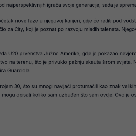
od najperspektivnijih igrača svoje generacije, sada je spre
etak nove faze u njegovoj karijeri, gdje će raditi pod vod
io za City, koji je poznat po razvoju mladih talenata. Njego
jezda U20 prvenstva Južne Amerike, gdje je pokazao nevjero
tvo na terenu, što je privuklo pažnju skauta širom svijeta. 
rira Guardiola.
rojem 30, što su mnogi navijači protumačili kao znak veliki
Ne mogu opisati koliko sam uzbuđen što sam ovdje. Ovo je o