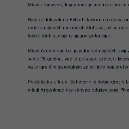
Mladi ofanzivac, kojeg mnogi smatraju jednim 
Njegov dolazak na Etihad stadion označava poč
radaru najvećih evropskih klubova, ali se odluč
koliko klub vjeruje u njegov potencijal.
Mladi Argentinac bio je jedna od najvećih zvi
samo 18 godina, već je pokazao zrelost i liders
vizije igre čini ga idealnim za stil igre koji prefe
Po dolasku u klub, Echeverri je dobio dres s b
mladi Argentinac nije skrivao oduševljenje: “