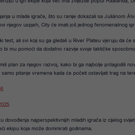
imenziju u igri ekipe koja već ima zvijezde poput Haalanda, 
aganja u mlade igrače, što su ranije dokazali sa Juliánom Ál
ovi njegov uspjeh, City će imati još jednog fenomenalnog ig
 test, ali svi koji su ga gledali u River Plateu vjeruju da će
 bi mu pomoći da dodatno razvije svoje taktičke sposobnos
emili plan za njegov razvoj, kako bi ga najbolje prilagodili
e samo pitanje vremena kada će početi ostavljati trag na ter
H6
2025
iku dovođenja najperspektivnijih mladih igrača iz cijelog svije
eći ekipu koja može dominirati godinama.