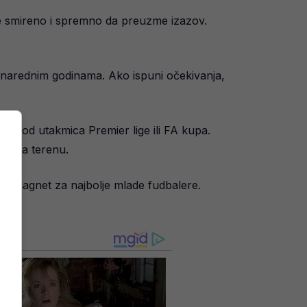
luje smireno i spremno da preuzme izazov.
 narednim godinama. Ako ispuni očekivanja,
ekoj od utakmica Premier lige ili FA kupa.
aka na terenu.
stao magnet za najbolje mlade fudbalere.