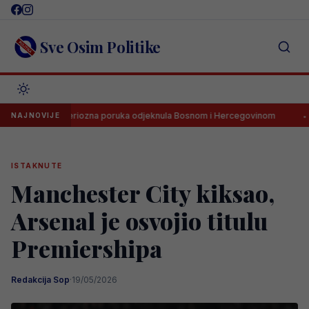
Skip
to
content
Sve Osim Politike
ova misteriozna poruka odjeknula Bosnom i Hercegovinom
Gooooo
NAJNOVIJE
ISTAKNUTE
Manchester City kiksao,
Arsenal je osvojio titulu
Premiershipa
Redakcija Sop
·
19/05/2026