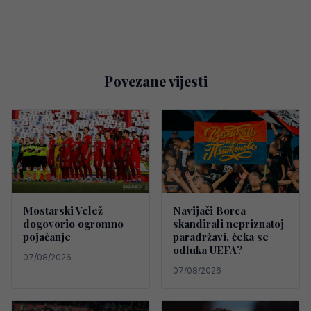
Povezane vijesti
Mostarski Velež
Navijači Borca
dogovorio ogromno
skandirali nepriznatoj
pojačanje
paradržavi, čeka se
odluka UEFA?
07/08/2026
07/08/2026