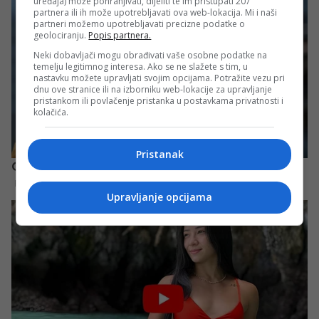
uređaja) može pohranjivati, dijeliti te im pristupati 207
partnera ili ih može upotrebljavati ova web-lokacija. Mi i naši
partneri možemo upotrebljavati precizne podatke o
geolociranju.
Popis partnera.
Neki dobavljači mogu obrađivati vaše osobne podatke na
temelju legitimnog interesa. Ako se ne slažete s tim, u
nastavku možete upravljati svojim opcijama. Potražite vezu pri
dnu ove stranice ili na izborniku web-lokacije za upravljanje
pristankom ili povlačenje pristanka u postavkama privatnosti i
kolačića.
Pristanak
Upravljanje opcijama