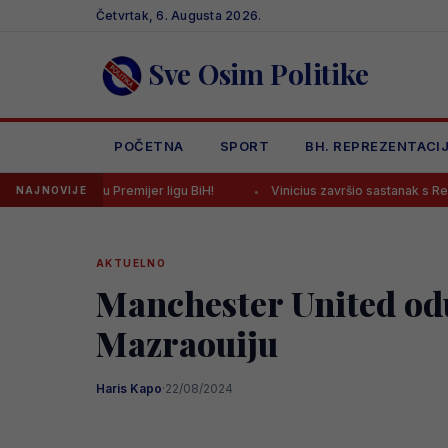
Skip
Četvrtak, 6. Augusta 2026.
to
content
Sve Osim Politike
POČETNA
SPORT
BH. REPREZENTACI
ao u Premijer ligu BiH!
Vinicius završio sastanak s Realom, ishod 
NAJNOVIJE
AKTUELNO
Manchester United odu
Mazraouiju
Haris Kapo
·
22/08/2024