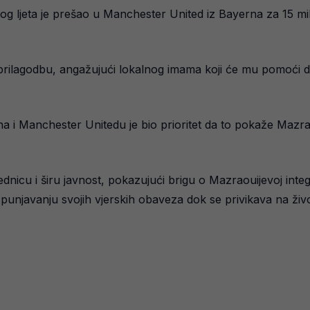
ljeta je prešao u Manchester United iz Bayerna za 15 mili
prilagodbu, angažujući lokalnog imama koji će mu pomoći 
na i Manchester Unitedu je bio prioritet da to pokaže Mazr
nicu i širu javnost, pokazujući brigu o Mazraouijevoj inte
punjavanju svojih vjerskih obaveza dok se privikava na živo