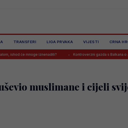
JA
TRANSFERI
LIGA PRVAKA
VIJESTI
CRNA HR
će mnoge iznenaditi?
Kontroverzni gazda s Balkana o Jovi Lukiću: 
ševio muslimane i cijeli svi