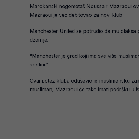
Marokanski nogometaš Noussair Mazraoui ovog 
Mazraoui je već debitovao za novi klub.
Manchester United se potrudio da mu olakša 
džamije.
“Manchester je grad koji ima sve više muslima
sredini.”
Ovaj potez kluba oduševio je muslimansku zajed
musliman, Mazraoui će tako imati podršku u is