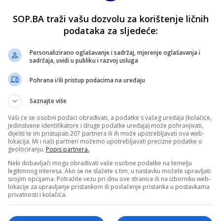
SOP.BA traži vašu dozvolu za korištenje ličnih
podataka za sljedeće:
Personalizirano oglašavanje i sadržaj, mjerenje oglašavanja i
sadržaja, uvidi u publiku i razvoj usluga
Pohrana i/ili pristup podacima na uređaju
Saznajte više
Vaši će se osobni podaci obrađivati, a podatke s vašeg uređaja (kolačiće,
jedinstvene identifikatore i druge podatke uređaja) može pohranjivati,
dijeliti te im pristupati 207 partnera ili ih može upotrebljavati ova web-
lokacija. Mi i naši partneri možemo upotrebljavati precizne podatke o
geolociranju.
Popis partnera.
Neki dobavljači mogu obrađivati vaše osobne podatke na temelju
legitimnog interesa. Ako se ne slažete s tim, u nastavku možete upravljati
svojim opcijama. Potražite vezu pri dnu ove stranice ili na izborniku web-
lokacije za upravljanje pristankom ili povlačenje pristanka u postavkama
privatnosti i kolačića.