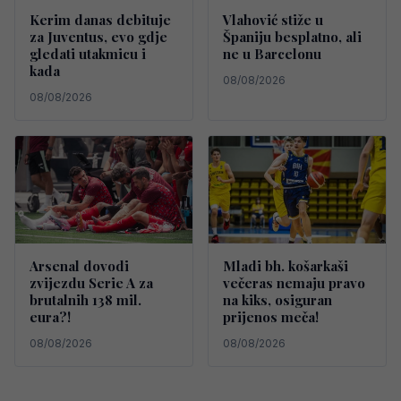
Kerim danas debituje
Vlahović stiže u
za Juventus, evo gdje
Španiju besplatno, ali
gledati utakmicu i
ne u Barcelonu
kada
08/08/2026
08/08/2026
Arsenal dovodi
Mladi bh. košarkaši
zvijezdu Serie A za
večeras nemaju pravo
brutalnih 138 mil.
na kiks, osiguran
eura?!
prijenos meča!
08/08/2026
08/08/2026