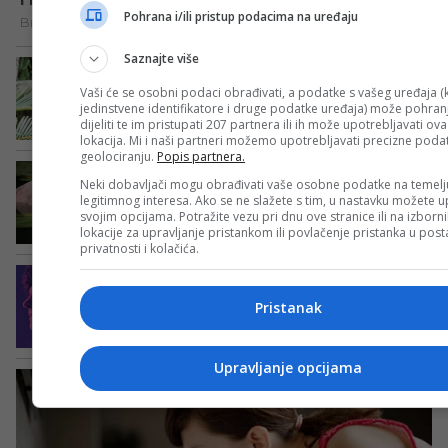
Pohrana i/ili pristup podacima na uređaju
Saznajte više
Vaši će se osobni podaci obrađivati, a podatke s vašeg uređaja (k
jedinstvene identifikatore i druge podatke uređaja) može pohranji
dijeliti te im pristupati 207 partnera ili ih može upotrebljavati ov
lokacija. Mi i naši partneri možemo upotrebljavati precizne poda
geolociranju.
Popis partnera.
Neki dobavljači mogu obrađivati vaše osobne podatke na temelj
legitimnog interesa. Ako se ne slažete s tim, u nastavku možete up
svojim opcijama. Potražite vezu pri dnu ove stranice ili na izborn
lokacije za upravljanje pristankom ili povlačenje pristanka u po
privatnosti i kolačića.
Pristanak
Upravljanje opcijama