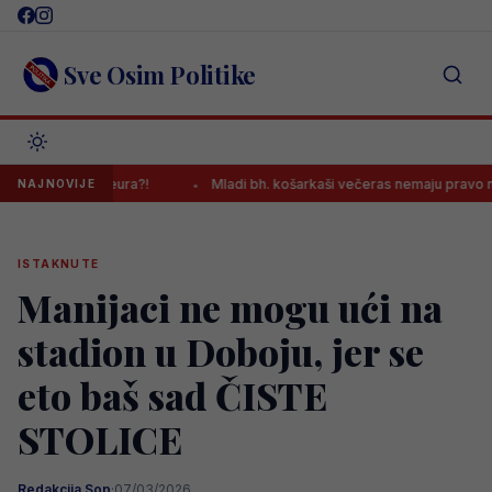
Skip
to
content
Sve Osim Politike
8 mil. eura?!
Mladi bh. košarkaši večeras nemaju pravo na kiks, os
NAJNOVIJE
ISTAKNUTE
Manijaci ne mogu ući na
stadion u Doboju, jer se
eto baš sad ČISTE
STOLICE
Redakcija Sop
·
07/03/2026