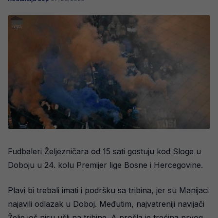
Fudbaleri Željezničara od 15 sati gostuju kod Sloge u
Doboju u 24. kolu Premijer lige Bosne i Hercegovine.
Plavi bi trebali imati i podršku sa tribina, jer su Manijaci
najavili odlazak u Doboj. Međutim, najvatreniji navijači
Želje još nisu ušli na tribine. A prošla je trećina prvog