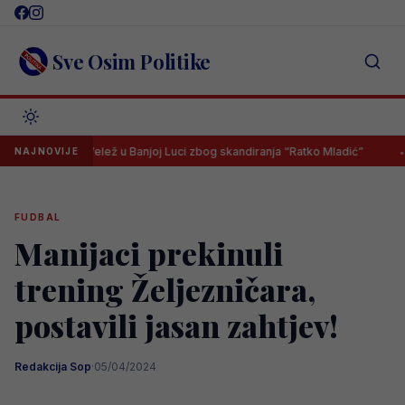
Skip
to
content
Sve Osim Politike
ac – Velež u Banjoj Luci zbog skandiranja “Ratko Mladić”
Svi u TV 
NAJNOVIJE
FUDBAL
Manijaci prekinuli
trening Željezničara,
postavili jasan zahtjev!
Redakcija Sop
·
05/04/2024