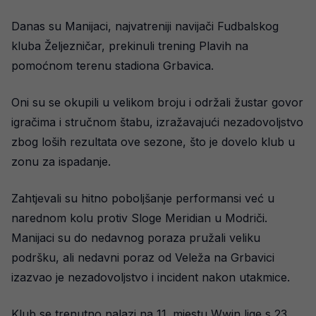
Danas su Manijaci, najvatreniji navijači Fudbalskog
kluba Željezničar, prekinuli trening Plavih na
pomoćnom terenu stadiona Grbavica.
Oni su se okupili u velikom broju i održali žustar govor
igračima i stručnom štabu, izražavajući nezadovoljstvo
zbog loših rezultata ove sezone, što je dovelo klub u
zonu za ispadanje.
Zahtjevali su hitno poboljšanje performansi već u
narednom kolu protiv Sloge Meridian u Modriči.
Manijaci su do nedavnog poraza pružali veliku
podršku, ali nedavni poraz od Veleža na Grbavici
izazvao je nezadovoljstvo i incident nakon utakmice.
Klub se trenutno nalazi na 11. mjestu Wwin lige s 23