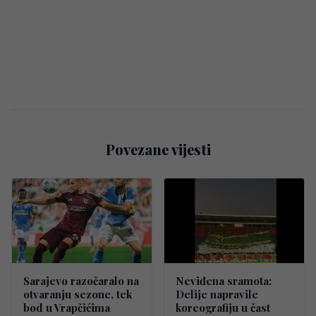
Povezane vijesti
Sarajevo razočaralo na
Neviđena sramota:
otvaranju sezone, tek
Delije napravile
bod u Vrapčićima
koreografiju u čast