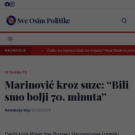
Skip
to
content
Sve Osim Politike
azara
Zašto su najveći klub na svijetu? Real Madrid javno poslao p
NAJNOVIJE
ISTAKNUTE
Marinović kroz suze: “Bili
smo bolji 70. minuta”
Redakcija Sop
·
15/09/2025
Derbi kola Wwin lige Bosne i Hercegovine između