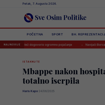
Skip
Petak, 7. Augusta 2026.
to
content
Sve Osim Politike
POČETNA
SPORT
BH. REPREZENTACI
ki Velež dogovorio ogromno pojačanje
Navijači Borca skandirali 
NAJNOVIJE
ISTAKNUTE
Mbappe nakon hospital
totalno iscrpila
Haris Kapo
·
24/06/2025