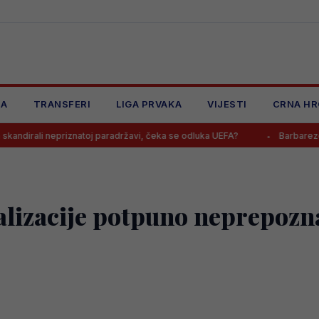
JA
TRANSFERI
LIGA PRVAKA
VIJESTI
CRNA HR
nepriznatoj paradržavi, čeka se odluka UEFA?
Barbarezova misteri
izacije potpuno neprepoznat