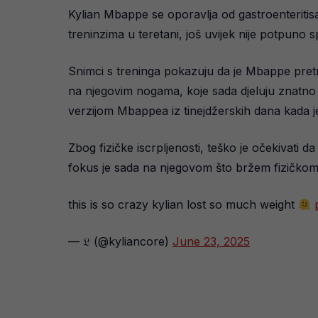
Kylian Mbappe se oporavlja od gastroenteritisa
treninzima u teretani, još uvijek nije potpuno
Snimci s treninga pokazuju da je Mbappe pretrp
na njegovim nogama, koje sada djeluju znatno
verzijom Mbappea iz tinejdžerskih dana kada 
Zbog fizičke iscrpljenosti, teško je očekivati 
fokus je sada na njegovom što bržem fizičko
this is so crazy kylian lost so much weight
— 𝔏 (@kyliancore)
June 23, 2025