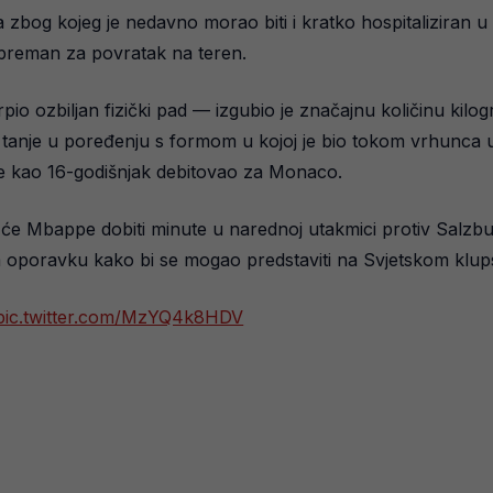
 zbog kojeg je nedavno morao biti i kratko hospitaliziran u
 spreman za povratak na teren.
io ozbiljan fizički pad — izgubio je značajnu količinu kilo
 tanje u poređenju s formom u kojoj je bio tokom vrhunca 
je kao 16-godišnjak debitovao za Monaco.
da će Mbappe dobiti minute u narednoj utakmici protiv Salzb
m oporavku kako bi se mogao predstaviti na Svjetskom klu
pic.twitter.com/MzYQ4k8HDV