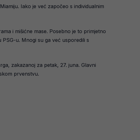
 Miamiju. Iako je već započeo s individualnim
grama i mišićne mase. Posebno je to primjetno
u PSG-u. Mnogi su ga već usporedili s
urga, zakazanoj za petak, 27. juna. Glavni
pskom prvenstvu.