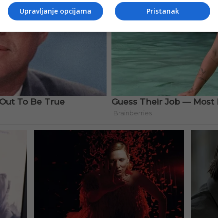
Upravljanje opcijama
Pristanak