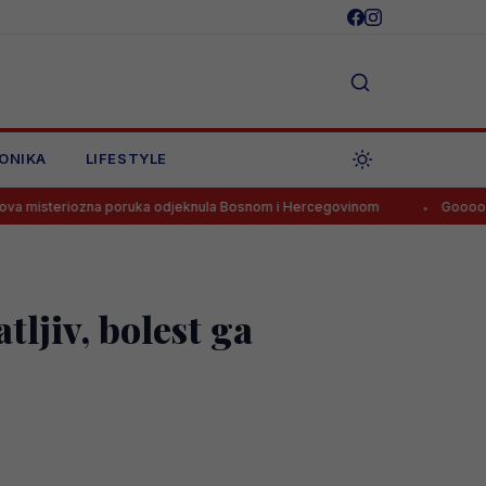
ONIKA
LIFESTYLE
ozna poruka odjeknula Bosnom i Hercegovinom
Goooooool! Tabakov
ljiv, bolest ga