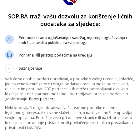
SOP.BA traži vašu dozvolu za korištenje ličnih
podataka za sljedeće:
Personalizirano oglašavanje i sadržaj, mjerenje oglašavanja i
sadržaja, uvidi u publiku i razvoj usluga
Pohrana i/ili pristup podacima na uređaju
Saznajte više
Vaši će se osobni podaci obrađivati, a podatke s vašeg uređaja (kolačiće,
jedinstvene identifikatore i druge podatke uređaja) može pohranjivati,
dijeliti te im pristupati 207 partnera ili ih može upotrebljavati ova web-
lokacija. Mi i naši partneri možemo upotrebljavati precizne podatke o
geolociranju.
Popis partnera.
Neki dobavljači mogu obrađivati vaše osobne podatke na temelju
legitimnog interesa. Ako se ne slažete s tim, u nastavku možete upravljati
svojim opcijama. Potražite vezu pri dnu ove stranice ili na izborniku web-
lokacije za upravljanje pristankom ili povlačenje pristanka u postavkama
privatnosti i kolačića.