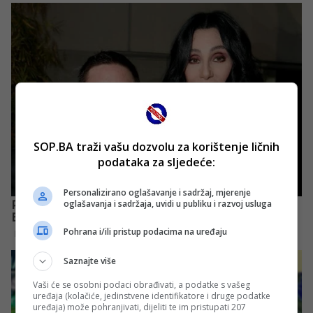
SOP.BA traži vašu dozvolu za korištenje ličnih
podataka za sljedeće:
Personalizirano oglašavanje i sadržaj, mjerenje
oglašavanja i sadržaja, uvidi u publiku i razvoj usluga
Pohrana i/ili pristup podacima na uređaju
Saznajte više
Vaši će se osobni podaci obrađivati, a podatke s vašeg
uređaja (kolačiće, jedinstvene identifikatore i druge podatke
uređaja) može pohranjivati, dijeliti te im pristupati 207