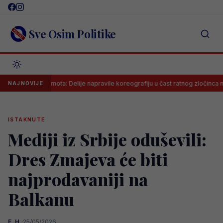
Skip
to
content
Sve Osim Politike
ena sramota: Delije napravile koreografiju u čast ratnog zločinca na meču 
NAJNOVIJE
ISTAKNUTE
Mediji iz Srbije oduševili:
Dres Zmajeva će biti
najprodavaniji na
Balkanu
E. H.
·
25/05/2026