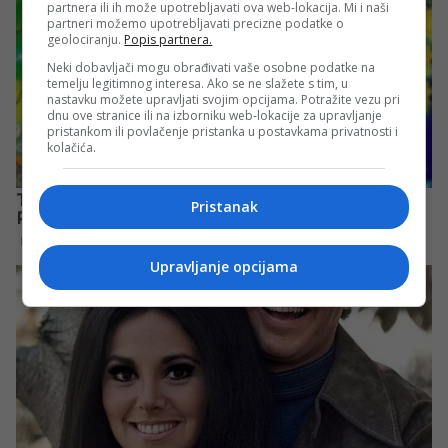
partnera ili ih može upotrebljavati ova web-lokacija. Mi i naši
partneri možemo upotrebljavati precizne podatke o
geolociranju.
Popis partnera.
Neki dobavljači mogu obrađivati vaše osobne podatke na
temelju legitimnog interesa. Ako se ne slažete s tim, u
nastavku možete upravljati svojim opcijama. Potražite vezu pri
dnu ove stranice ili na izborniku web-lokacije za upravljanje
pristankom ili povlačenje pristanka u postavkama privatnosti i
kolačića.
Pristanak
Upravljanje opcijama