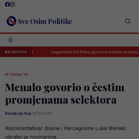
Skip
to
content
Sve Osim Politike
lac HNL-a
Legendarni Del Piero upozorio Kerima na jednu stvar
NAJNOVIJE
ISTAKNUTE
Menalo govorio o čestim
promjenama selektora
Redakcija Sop
·
10/10/2023
Reprezentativac Bosne i Hercegovine Luka Menalo
obratio se novinarima.