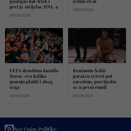
postigao hat-trick i
jednu stvar
prvi je strijelac HNL-a
09/08/2026
09/08/2026
UEFA drastično kaznila
Benjamin Šehić
Borac, evo koliko
poražen četvrti put
moraju platiti i zbog
zaredom, povrijedio
čega
se u prvoj rundi
09/08/2026
09/08/2026
Sve Osim Politike