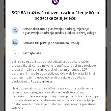
SOP.BA traži vašu dozvolu za korištenje ličnih
podataka za sljedeće:
Personalizirano oglašavanje i sadržaj, mjerenje
oglašavanja i sadržaja, uvidi u publiku i razvoj usluga
Pohrana i/ili pristup podacima na uređaju
Saznajte više
Vaši će se osobni podaci obrađivati, a podatke s vašeg
uređaja (kolačiće, jedinstvene identifikatore i druge podatke
uređaja) može pohranjivati, dijeliti te im pristupati 207
partnera ili ih može upotrebljavati ova web-lokacija. Mi i naši
partneri možemo upotrebljavati precizne podatke o
geolociranju.
Popis partnera.
Neki dobavljači mogu obrađivati vaše osobne podatke na
temelju legitimnog interesa. Ako se ne slažete s tim, u
nastavku možete upravljati svojim opcijama. Potražite vezu pri
dnu ove stranice ili na izborniku web-lokacije za upravljanje
pristankom ili povlačenje pristanka u postavkama privatnosti i
kolačića.