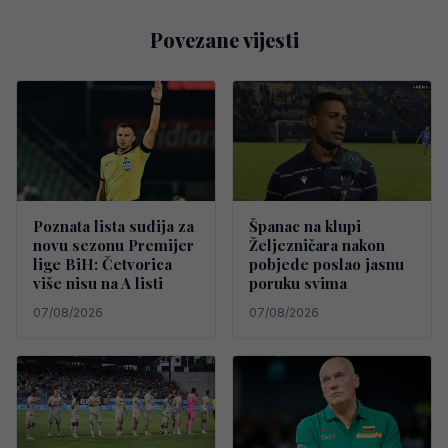
Povezane vijesti
Poznata lista sudija za
Španac na klupi
novu sezonu Premijer
Željezničara nakon
lige BiH: Četvorica
pobjede poslao jasnu
više nisu na A listi
poruku svima
07/08/2026
07/08/2026