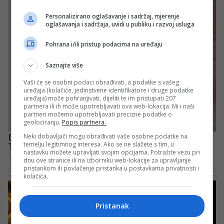
Personalizirano oglašavanje i sadržaj, mjerenje
oglašavanja i sadržaja, uvidi u publiku i razvoj usluga
Pohrana i/ili pristup podacima na uređaju
Saznajte više
Vaši će se osobni podaci obrađivati, a podatke s vašeg
uređaja (kolačiće, jedinstvene identifikatore i druge podatke
uređaja) može pohranjivati, dijeliti te im pristupati 207
partnera ili ih može upotrebljavati ova web-lokacija. Mi i naši
partneri možemo upotrebljavati precizne podatke o
geolociranju.
Popis partnera.
Neki dobavljači mogu obrađivati vaše osobne podatke na
temelju legitimnog interesa. Ako se ne slažete s tim, u
nastavku možete upravljati svojim opcijama. Potražite vezu pri
dnu ove stranice ili na izborniku web-lokacije za upravljanje
pristankom ili povlačenje pristanka u postavkama privatnosti i
kolačića.
Pristanak