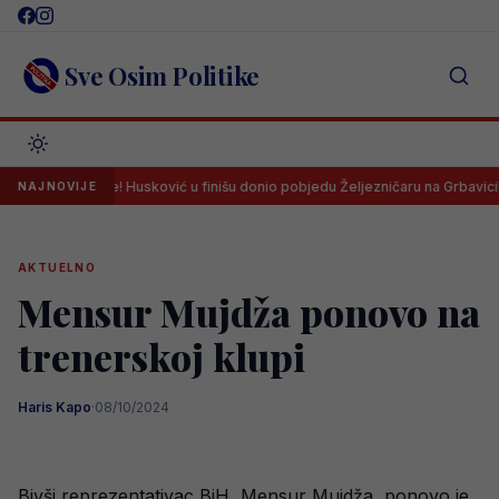
Skip
to
content
Sve Osim Politike
ezone! Husković u finišu donio pobjedu Željezničaru na Grbavici!
NAJNOVIJE
AKTUELNO
Mensur Mujdža ponovo na
trenerskoj klupi
Haris Kapo
·
08/10/2024
Bivši reprezentativac BiH, Mensur Mujdža, ponovo je