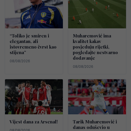
“Toliko je smiren i
Muharemović ima
elegantan, ali
kvalitet kakav
istovremeno čvrst kao
posjeduju rijetki,
stijena”
pogledajte nestvarno
dodavanje
08/08/2026
08/08/2026
Vijest dana za Arsenal!
Tarik Muharemović i
danas oduševio u
08/08/2026