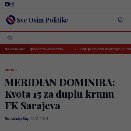
Skip
to
content
Sve Osim Politike
i Alajbegovića za Juventus
Koju je ocjenu Alajbegović dobio u deb
NAJNOVIJE
SPORT
MERIDIAN DOMINIRA:
Kvota 15 za duplu krunu
FK Sarajeva
Redakcija Sop
·
01/11/2024