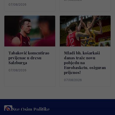
07/08/2026
Tabaković komentirao
Mladi bh. košarkaši
prvijenac u dresu
danas traže novu
Salzburga
pobjedu na
Eurobasketu, osiguran
07/08/2026
prijenos!
07/08/2026
Sve Osim Politike