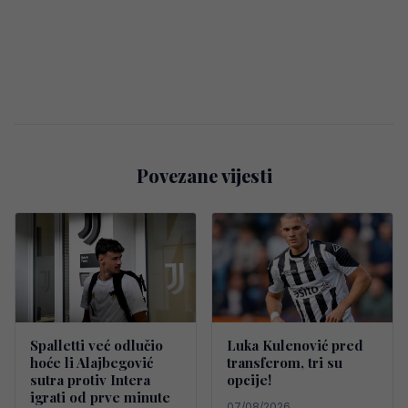
Povezane vijesti
Spalletti već odlučio
Luka Kulenović pred
hoće li Alajbegović
transferom, tri su
sutra protiv Intera
opcije!
igrati od prve minute
07/08/2026