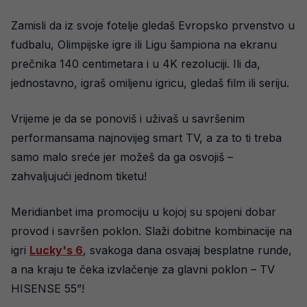
Zamisli da iz svoje fotelje gledaš Evropsko prvenstvo u
fudbalu, Olimpijske igre ili Ligu šampiona na ekranu
prečnika 140 centimetara i u 4K rezoluciji. Ili da,
jednostavno, igraš omiljenu igricu, gledaš film ili seriju.
Vrijeme je da se ponoviš i uživaš u savršenim
performansama najnovijeg smart TV, a za to ti treba
samo malo sreće jer možeš da ga osvojiš –
zahvaljujući jednom tiketu!
Meridianbet ima promociju u kojoj su spojeni dobar
provod i savršen poklon. Slaži dobitne kombinacije na
igri
Lucky's 6
, svakoga dana osvajaj besplatne runde,
a na kraju te čeka izvlačenje za glavni poklon – TV
HISENSE 55”!