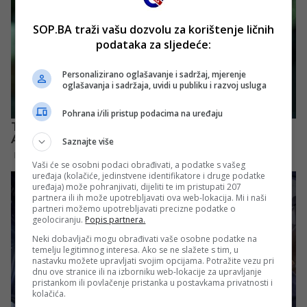
SOP.BA traži vašu dozvolu za korištenje ličnih
podataka za sljedeće:
Personalizirano oglašavanje i sadržaj, mjerenje
oglašavanja i sadržaja, uvidi u publiku i razvoj usluga
Pohrana i/ili pristup podacima na uređaju
Saznajte više
Vaši će se osobni podaci obrađivati, a podatke s vašeg
uređaja (kolačiće, jedinstvene identifikatore i druge podatke
uređaja) može pohranjivati, dijeliti te im pristupati 207
partnera ili ih može upotrebljavati ova web-lokacija. Mi i naši
partneri možemo upotrebljavati precizne podatke o
geolociranju.
Popis partnera.
Neki dobavljači mogu obrađivati vaše osobne podatke na
temelju legitimnog interesa. Ako se ne slažete s tim, u
nastavku možete upravljati svojim opcijama. Potražite vezu pri
dnu ove stranice ili na izborniku web-lokacije za upravljanje
pristankom ili povlačenje pristanka u postavkama privatnosti i
kolačića.