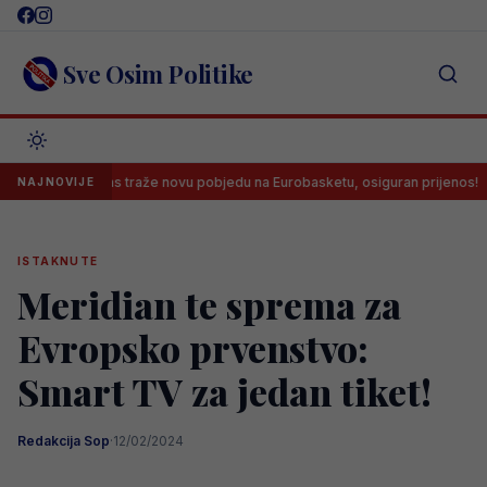
Skip
to
content
Sve Osim Politike
ši danas traže novu pobjedu na Eurobasketu, osiguran prijenos!
Ve
NAJNOVIJE
ISTAKNUTE
Meridian te sprema za
Evropsko prvenstvo:
Smart TV za jedan tiket!
Redakcija Sop
·
12/02/2024