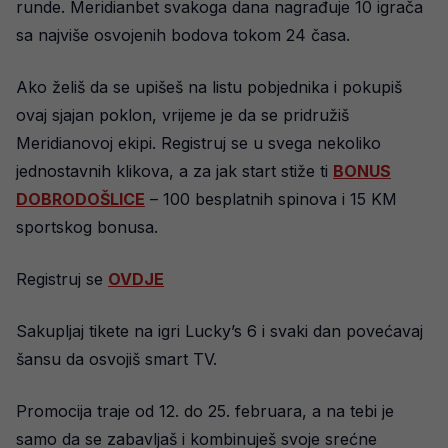
runde. Meridianbet svakoga dana nagrađuje 10 igrača
sa najviše osvojenih bodova tokom 24 časa.
Ako želiš da se upišeš na listu pobjednika i pokupiš
ovaj sjajan poklon, vrijeme je da se pridružiš
Meridianovoj ekipi. Registruj se u svega nekoliko
jednostavnih klikova, a za jak start stiže ti
BONUS
DOBRODOŠLICE
– 100 besplatnih spinova i 15 KM
sportskog bonusa.
Registruj se
OVDJE
Sakupljaj tikete na igri Lucky’s 6 i svaki dan povećavaj
šansu da osvojiš smart TV.
Promocija traje od 12. do 25. februara, a na tebi je
samo da se zabavljaš i kombinuješ svoje srećne